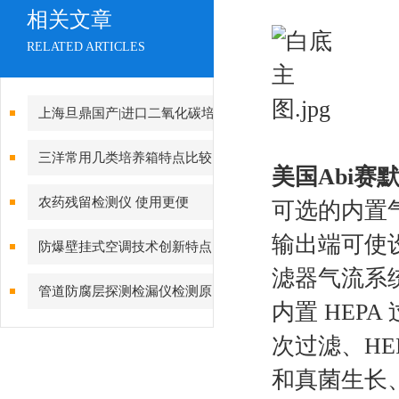
相关文章
RELATED ARTICLES
上海旦鼎国产|进口二氧化碳培
养箱|CO2培养箱报价|低品牌全
三洋常用几类培养箱特点比较
美国Abi赛默
021-61640167
农药残留检测仪 使用更便
可选的内置气体
捷！
输出端可使设
防爆壁挂式空调技术创新特点
滤器气流系
管道防腐层探测检漏仪检测原
内置 HEP
理及主要技术指标有哪些
次过滤、HE
和真菌生长