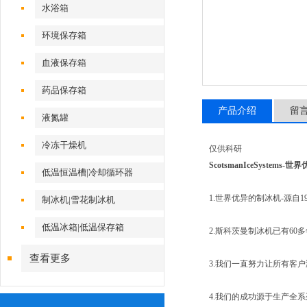
水浴箱
环境保存箱
血液保存箱
药品保存箱
产品介绍
留
液氮罐
冷冻干燥机
仅供科研
ScotsmanIceSyste
低温恒温槽|冷却循环器
1.世界优异的制冰机-源自19
制冰机|雪花制冰机
低温冰箱|低温保存箱
2.斯科茨曼制冰机已有6
查看更多
3.我们一直努力让所有客户
4.我们的成功源于生产全