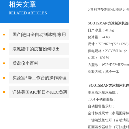
相关文章
5.斯科茨曼制冰机,能满
RELATED ARTICLES
SCOTSMAN方冰制冰机
日产冰量：415kg
国产|进口全自动制冰机|家用
储冰量：243kg
尺寸：770*873*(725+1268
制冰机|小型制冰机|雪花制冰机
液氮罐中的疫苗如何取出
供电规格：230V/50Hz/
品牌上海021-61640167
功率：1600 W
质谱仪小百科
方型冰：W22*D22*H22m
冷凝方式：风冷一体
实验室*净工作台的操作原理
SCOTSMAN方冰制冰机
详述美国AIC和日本KEC负离
垂直流水制冰系统；
T304 不锈钢面板；
子检测仪特点比较
自动报警指示灯；
全球标准尺寸（参照国际
一键清洗按钮可（自动清
正面蒸发器组件（可快捷