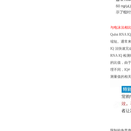
与电泳法相比
Qubit 
缩短。通常来
IQ 法快速
RNA IQ
的比值，由
理不同，IQ
测量值的相
限制的免责声