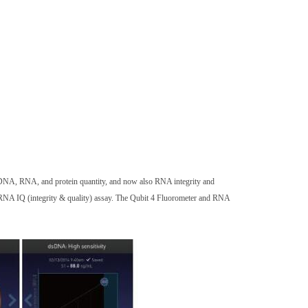
：
re DNA, RNA, and protein quantity, and now also RNA integrity and
t RNA IQ (integrity & quality) assay. The Qubit 4 Fluorometer and RNA