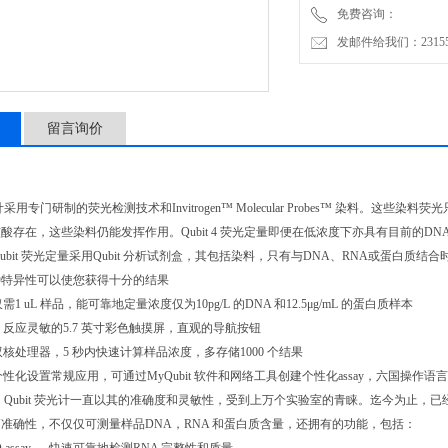
免费咨询：
发邮件给我们：2315528
留言询价
 荧光计采用专门研制的荧光检测技术和Invitrogen™ Molecular Probes™ 
酸存在，这些染料仍能发挥作用。Qubit 4 荧光定量即便在低浓度下亦具有目前的DNA
 Qubit 荧光定量采用Qubit 分析试剂盒，其包括染料，只有与DNA、RNA或蛋白质结合
种特异性可以使您获得十分的结果
仅需1 uL 样品，能可靠地定量浓度仅为10pg/L 的DNA 和12.5μg/mL 的蛋白质样本
— 反应灵敏的5.7 英寸彩色触摸屏，直观的导航按钮
的双核处理器，5 秒内快速计算样品浓度，多存储1000 个结果
 个性化设置常规应用，可通过MyQubit 软件和网络工具创建个性化assay，六国操作语
，Qubit 荧光计一直以其的准确度和灵敏性，受到上万个实验室的青睐。迄今为止，已经有17,
准确性，不仅仅可测量样品DNA，RNA 和蛋白质含量，还拥有的功能，包括：