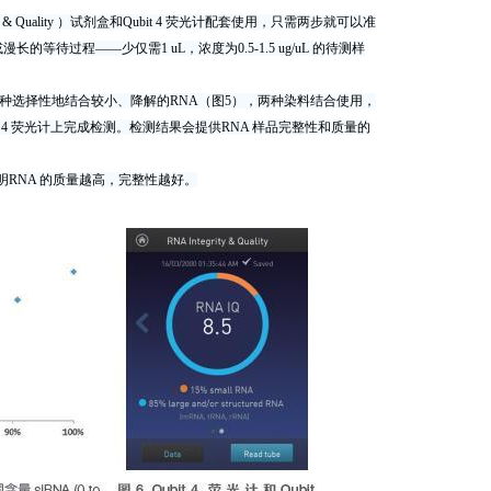
egrity & Quality ）试剂盒和Qubit 4 荧光计配套使用，只需两步就可以准
过程——少仅需1 uL，浓度为0.5-1.5 ug/uL 的待测样
合，另一种选择性地结合较小、降解的RNA（图5），两种染料结合使用，
t 4 荧光计上完成检测。检测结果会提供RNA 样品完整性和质量的
说明RNA 的质量越高，完整性越好。