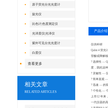
原子荧光分光光度计
旋光仪
比色计|色度测定仪
产品介绍
光泽度仪|光泽仪
紫外可见分光光度计
仅供科研
Qubit 4
白度仪
苷酸或降解核
? 选择性 —
查看更多
度，因此这
? 灵敏性 — 
? 简单直观 
相关文章
? 迅速 — 
? 个性化 —
RELATED ARTICLES
上市12 年来
一代仪器的高