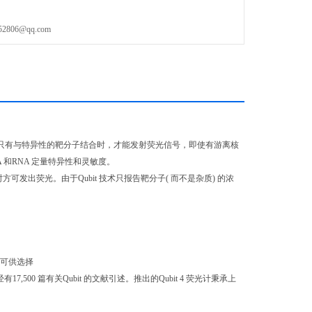
06@qq.com
染料。这些染料荧光只有与特异性的靶分子结合时，才能发射荧光信号，即使有游离核
 和RNA 定量特异性和灵敏度。
时方可发出荧光。由于Qubit 技术只报告靶分子( 而不是杂质) 的浓
言可供选择
500 篇有关Qubit 的文献引述。推出的Qubit 4 荧光计秉承上