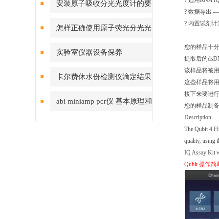
? 适用RNA 
安装原子吸收分光光度计的要
? 数据导出 
求事项
? 内置试剂
怎样正确使用原子荧光分光光
度计及注意事项
您的样品十
实验室仪器设备保养
提取后的dsD
该样品将被
卡尔费休水份检测仪滴定结果
这些样品将用
接下来要进
偏低或偏高应如何处理
abi miniamp pcr仪 基本原理和
您的样品制备
Description
操作步骤
The Qubit 4 Fl
quality, using
IQ Assay Kit w
Qubit 操作