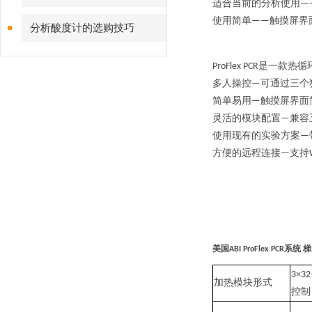
适合当前的分析使用
—
使
用简单
触摸屏界
——
分析酸度计的选购技巧
是一款热循
ProFlex PCR
多人操控
可通过三个
—
简单易用
触摸屏界面
—
灵活的模块配置
兼容
—
使用现有的实验方案
—
方便的远程连接
支持
—
美国
系统 
ABI ProFlex PCR
3×32-
加热模块形式
控制