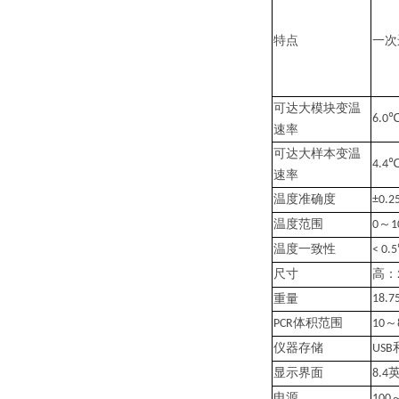
特点
一次
可达
大模块变温
6.0℃
速率
可达
大样本变温
4.4℃
速率
温度准确度
±0.
温度范围
～
0
1
温度一致性
< 0.
尺寸
高：
重量
18.7
体积范围
～
PCR
10
仪器存储
USB
显示界面
8.4
电源
100