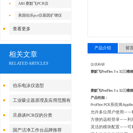
ABI 赛默飞PCR仪
美国伯乐pcr仪基因扩增仪
查看更多
产品介绍
留
相关文章
RELATED ARTICLES
仅供科研
赛默飞ProFlex 3 x 32三
伯乐电泳仪选型
赛默飞ProFlex 3 x 32三
产品性能：
工业吸尘器原理及应用范围有
系统将
ProFlex PCR
Appli
哪些
允许多位用户使用
——
旦鼎谈PCR仪的分类
方便的远程登录
利
——
灵活的模块配置
可
——
国产洁净工作台品牌推荐