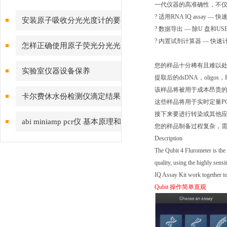
一代仪器的高准确性，不仅
? 适用RNA IQ assay
安装原子吸收分光光度计的要
? 数据导出 — 除U 盘和U
求事项
? 内置试剂计算器 — 快
怎样正确使用原子荧光分光光
度计及注意事项
您的样品十分稀有且难以
实验室仪器设备保养
提取后的dsDNA，oligo
该样品将被用于成本昂贵
卡尔费休水份检测仪滴定结果
这些样品将用于实时定量PC
接下来要进行转染或其他
偏低或偏高应如何处理
abi miniamp pcr仪 基本原理和
您的样品制备过程复杂，需
Description
操作步骤
The Qubit 4 Flurometer is the
quality, using the highly sen
IQ Assay Kit work together to
Qubit 操作简单直观