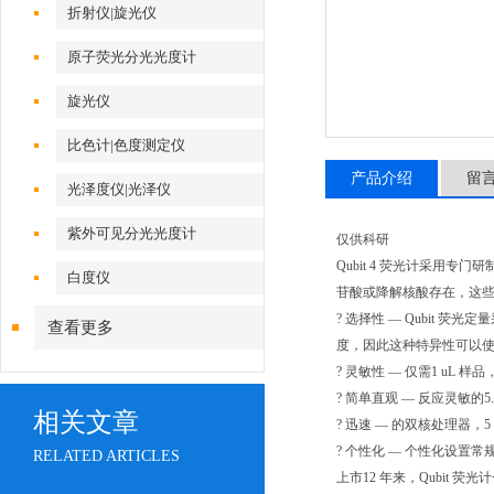
折射仪|旋光仪
原子荧光分光光度计
旋光仪
比色计|色度测定仪
产品介绍
留
光泽度仪|光泽仪
紫外可见分光光度计
仅供科研
Qubit 4 荧光计采用专门
白度仪
苷酸或降解核酸存在，这些染
? 选择性 — Qubit 
查看更多
度，因此这种特异性可以
? 灵敏性 — 仅需1 uL 样
? 简单直观 — 反应灵敏的
相关文章
? 迅速 — 的双核处理器，
? 个性化 — 个性化设置常
RELATED ARTICLES
上市12 年来，Qubit 