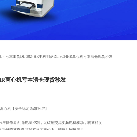
机
> 亏本出货DL-3024HR中科都菱DL-3024HR离心机亏本清仓现货秒发
24HR离心机亏本清仓现货秒发
常温离心机【安全稳定 精准分层】
触屏操作界面;微电脑控制，无碳刷交流变频电机驱动，转速精度
多种升降速选择;可独立设定离心力、转速且同屏显示
trifugation technology】“差速离心"应用技术。广泛适用于：教学、科研、