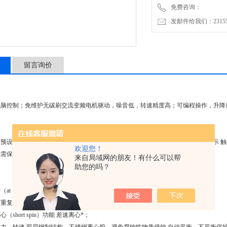
免费咨询：
生化制品、医疗检验、食品
发邮件给我们：2315528
留言询价
电脑控制；免维护无碳刷交流变频电机驱动，噪音低，转速精度高；可编程操作，升降
预设：工作程序、离心力、转速、离心温度、离心时间且与转子型号LED同步显示 
欢迎您！
需保养 双重门盖门锁系统，启动即上锁，确保运行安全
来自局域网的朋友！有什么可以帮
助您的吗？
t set rpm）功能：
可重复的结果，提供离心机的可比性；
short spin）功能 差速离心*；