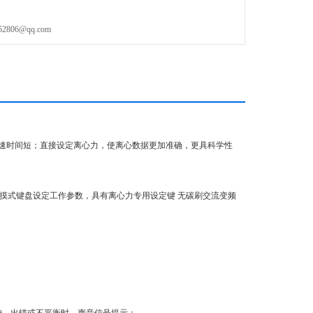
安全、农产品检测
06@qq.com
速时间短；直接设定离心力，使离心数据更加准确，更具科学性
触摸式键盘设定工作参数，具有离心力专用设定键 无碳刷交流变频