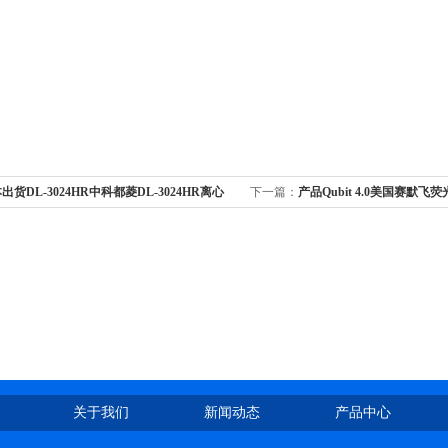
出货DL-3024HR中科都菱DL-3024HR离心
下一篇：
产品Qubit 4.0美国赛默飞荧
出秒发
发
关于我们
新闻动态
产品中心