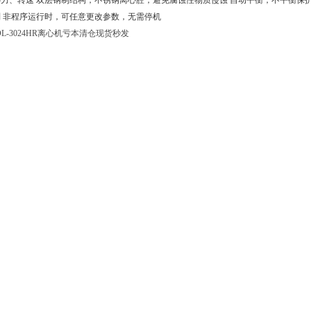
力、转速 双层钢制结构，不锈钢离心腔，避免腐蚀性物质侵蚀 自动平衡，不平衡保
 非程序运行时，可任意更改参数，无需停机