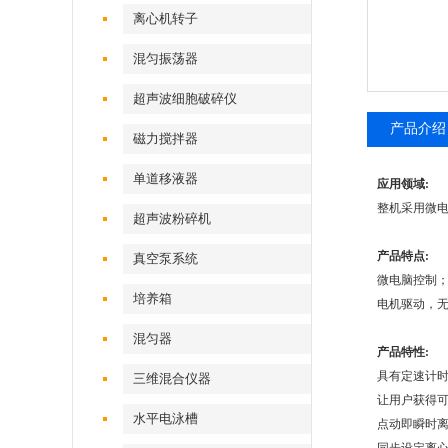
离心机转子
混匀振荡器
超声波细胞破碎仪
产品介绍
磁力搅拌器
单道移液器
应用领域:
整机采用微
超声波粉碎机
产品特点:
真空泵系统
微电脑控制；
培养箱
电机驱动，无
混匀器
产品特性:
具有定速计时（a
三维混合仪器
让用户获得
水平电泳槽
点动即瞬时离心（