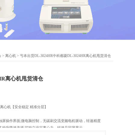
备
>
离心机
> 亏本出货DL-3024HR中科都菱DL-3024HR离心机甩货清仓
4HR离心机甩货清仓
常温离心机【安全稳定 精准分层】
触屏操作界面;微电脑控制，无碳刷交流变频电机驱动，转速精度
多种升降速选择;可独立设定离心力、转速且同屏显示
trifugation technology】“差速离心"应用技术。广泛适用于：教学、科研、