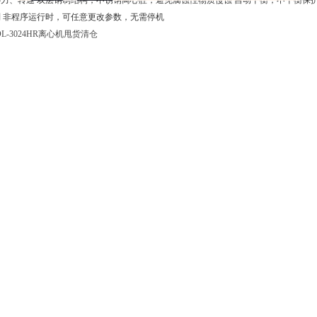
力、转速 双层钢制结构，不锈钢离心腔，避免腐蚀性物质侵蚀 自动平衡，不平衡保
 非程序运行时，可任意更改参数，无需停机