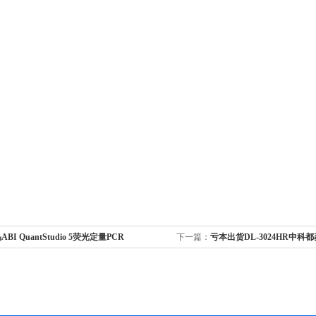
ABI QuantStudio 5荧光定量PCR
下一篇：
亏本出货DL-3024HR中科都菱
机清仓价