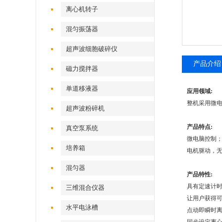
离心机转子
混匀振荡器
超声波细胞破碎仪
产品介绍
磁力搅拌器
单道移液器
应用领域:
整机采用微
超声波粉碎机
产品特点:
真空泵系统
微电脑控制；
培养箱
电机驱动，无
混匀器
产品特性:
具有定速计时（a
三维混合仪器
让用户获得
水平电泳槽
点动即瞬时离心（