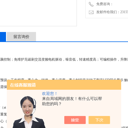
免费咨询：
生化制品、医疗检验、食品
发邮件给我们：2315528
留言询价
电脑控制；免维护无碳刷交流变频电机驱动，噪音低，转速精度高；可编程操作，升降
预设：工作程序、离心力、转速、离心温度、离心时间且与转子型号LED同步显示 
需保养 双重门盖门锁系统，启动即上锁，确保运行安全
欢迎您！
来自局域网的朋友！有什么可以帮
助您的吗？
t set rpm）功能：
可重复的结果，提供离心机的可比性；
short spin）功能 差速离心*；