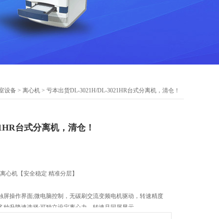
室设备
>
离心机
> 亏本出货DL-3021H/DL-3021HR台式分离机，清仓！
-3021HR台式分离机，清仓！
常温离心机【安全稳定 精准分层】
触屏操作界面;微电脑控制，无碳刷交流变频电机驱动，转速精度
多种升降速选择;可独立设定离心力、转速且同屏显示
trifugation technology】“差速离心"应用技术。广泛适用于：教学、科研、