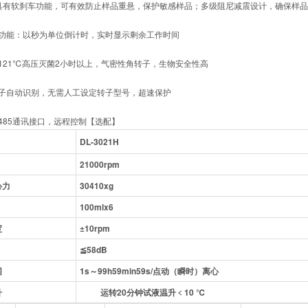
T 具有软刹车功能，可有效防止样品重悬，保护敏感样品；多级阻尼减震设计，确保样
功能：以秒为单位倒计时，实时显示剩余工作时间
121℃高压灭菌2小时以上，气密性角转子，生物安全性高
子自动识别，无需人工设定转子型号，超速保护
485通讯接口，远程控制【选配】
DL-
3021
H
21000
rpm
心力
30410
xg
1
00
mlx
6
度
±10rpm
≦
58dB
围
1s～99
h
59min59s/点动（瞬时）离心
升
运转20分钟试液温升﹤10
℃