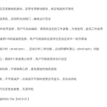
交流变频电机驱动，采用专用驱动模块，保证电路的可靠性
锁系统，启动即自动锁门，确保运行安全
工作程序选择，用户可自由编程、调用其设定的工作参数，方便使用，提高工作效率
加速档/15种减速档选择，用户可根据样品需求任意设定其中一组升降速
计时（at set rpm）、启动计时二种功能，点动即瞬时离心（short spin）功能
心：预留5个差速离心程序，用户可根据需求自行设定
制结构，不锈钢离心腔，避免腐蚀性物质侵蚀
衡，不平衡保护；出错或不平衡时报警信号提示，并自动停机
可任意更改参数，无需停机
时间≤15s【H0.512 】