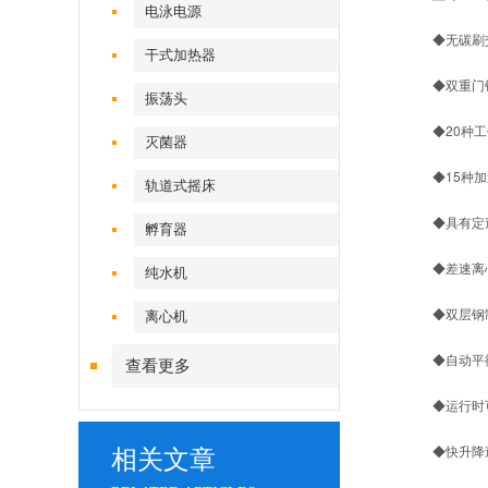
电泳电源
◆无碳刷
干式加热器
◆双重门
振荡头
◆20种
灭菌器
◆15种
轨道式摇床
◆具有定速
孵育器
◆差速离
纯水机
◆双层钢
离心机
◆自动平
查看更多
◆运行时
◆快升降速
相关文章