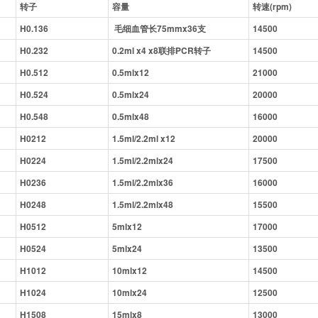
转子
容量
转速(rpm)
H0.136
毛细血管
长75mmx
36支
14500
H0.232
0.2ml x4 x8联排PCR转子
14500
H0.512
0.5mlx12
21000
H0.524
0.5mlx24
20000
H0.548
0.5mlx48
16000
H0212
1.5ml/2.2ml
x12
20000
H0224
1.5ml/2.2ml
x24
17500
H0236
1.5ml/2.2ml
x36
16000
H0248
1.5ml/2.2ml
x48
15
5
00
H0512
5mlx12
17000
H0524
5mlx24
13500
H1012
10mlx12
14500
H1024
10mlx24
12500
H1508
15mlx8
13000