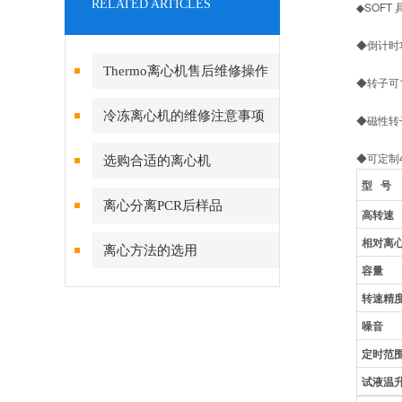
RELATED ARTICLES
◆SOF
◆倒计时
Thermo离心机售后维修操作
◆转子可
方法
冷冻离心机的维修注意事项
◆磁性转
◆可定制
选购合适的离心机
型 号
离心分离PCR后样品
高转速
相对离
离心方法的选用
容量
转速精
噪音
定时范
试液温