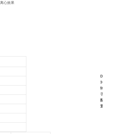
品离心效果
DL-
3021H
转
子
配
置