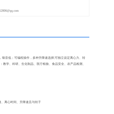
安全、农产品检测
06@qq.com
，噪音低；可编程操作，多种升降速选择;可独立设定离心力、转
应用技术。广泛适用于：教学、科研、生化制品、医疗检验、食品安全、农产品检测、
速、离心时间、升降速且与转子