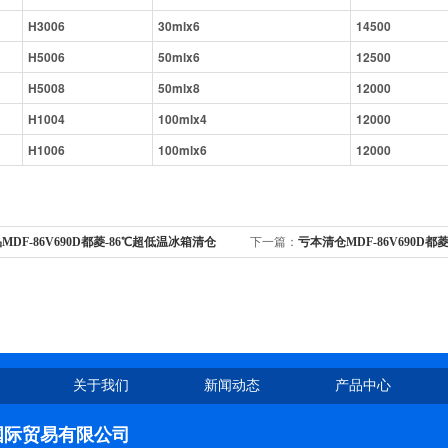
H3006
30mlx6
14500
H5006
50mlx6
12500
H5008
50mlx8
12000
H1004
100mlx4
12000
H1006
100mlx6
12000
MDF-86V690D都菱-86℃超低温冰箱清仓
下一篇：
亏本清仓MDF-86V690D都
漏
钱就卖
关于我们
新闻动态
产品中心
国际贸易有限公司