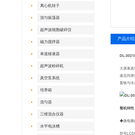
离心机转子
混匀振荡器
超声波细胞破碎仪
产品介绍
磁力搅拌器
单道移液器
DL-3
超声波粉碎机
大屏幕真
速且同屏显
真空泵系统
畜牧与水
培养箱
混匀器
整机特性
三维混合仪器
◆微电脑
水平电泳槽
型号LC