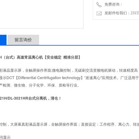
免费咨询：
生化制品、医疗检验、食品
发邮件给我们：2315528
留言询价
021H（台式）高速常温离心机【安全稳定 精准分层】
彩液晶显示屏，全触屏操作界面;微电脑控制，无碳刷交流变频电机驱动，转速精度高
示DCT【Differential Centrifugation technology】“差速离心"
产检测、微生物、分子化学、环保、质检等行业。
控制，大屏幕真彩液晶显示屏，全触屏操作界面；直接设定：工作程序、离心力、转
D同显示