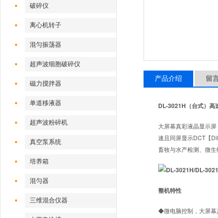
破碎仪
离心机转子
混匀振荡器
超声波细胞破碎仪
产品介绍
留
磁力搅拌器
单道移液器
DL-3021H（台式
超声波粉碎机
大屏幕真彩液晶显示屏
速且同屏显示DCT【Dif
真空泵系统
畜牧与水产检测、微生
培养箱
混匀器
整机特性
三维混合仪器
◆微电脑控制，大屏幕