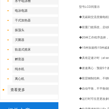
水平电泳槽
型号LCD同显示
电泳电源
◆无碳刷交流变频电机
干式加热器
◆双重门锁系统，启动
振荡头
◆20种工作程序选择
灭菌器
◆15种加速档/15
轨道式摇床
◆具有定速计时（at se
孵育器
◆差速离心：预留5个
纯水机
◆双层钢制结构，不锈
离心机
◆自动平衡，不平衡保
查看更多
◆运行时可任意更改参
◆快升降速时间≤15s【H