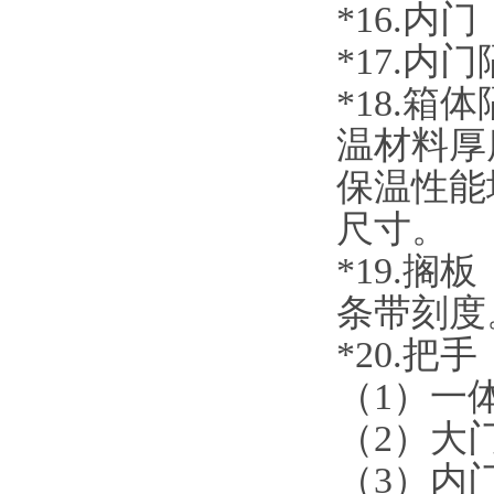
*1
6
.
内门
*1
7
.
内门
*
18
.箱体
温材料厚
保温性能
尺寸。
*
19
.
搁板
条带刻度
*2
0
.把手
（
1）一
（
2）大
（
3）内