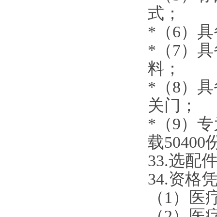
式
；
*（
6
）具
*（
7
）具
料；
*（
8
）具
关门；
*（
9
）
专
载
504
00
3
3
.选配
3
4
.资格
（
1）医
（
2）医