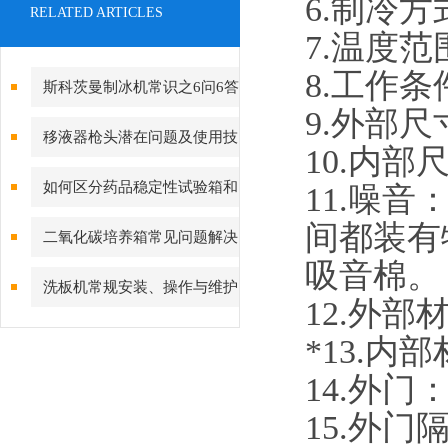
6
.
制冷方
RELATED ARTICLES
7
.
温度范
8
.工作条
斯科茨曼制冰机常识之6问6答
9
.
外部尺
移液器枪头潜在问题及使用技
1
0
.
内部
巧
如何区分药品稳定性试验箱和
1
1
.
噪音
间都装有
恒温恒湿箱？
二氧化碳培养箱常见问题解决
吸音棉。
方案汇总
洗板机常规安装、操作与维护
1
2
.
外部
*
1
3
.
内部
1
4
.
外门
1
5
.
外门