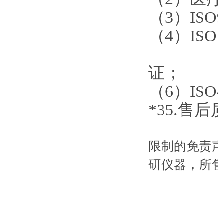
（
3）IS
（
4）I
（5）
证；
（
6）I
*3
5
.
售后
限制的免责
研仪器，所