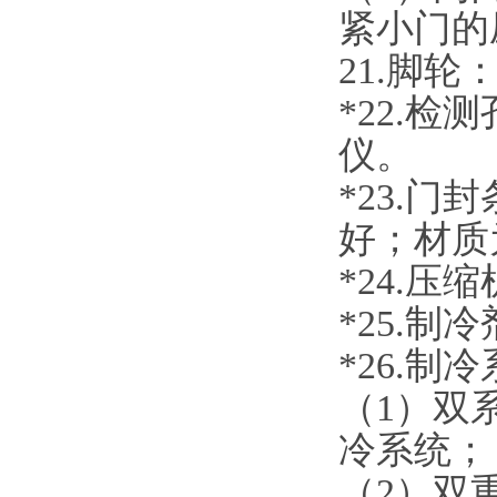
紧小门的
2
1
.脚轮
*2
2
.
检测
仪。
*
2
3
.
门封
好；
材质
*2
4
.
压缩
*2
5
.
制冷
*
2
6
.
制冷
（
1）双
冷系统；
（
2）双