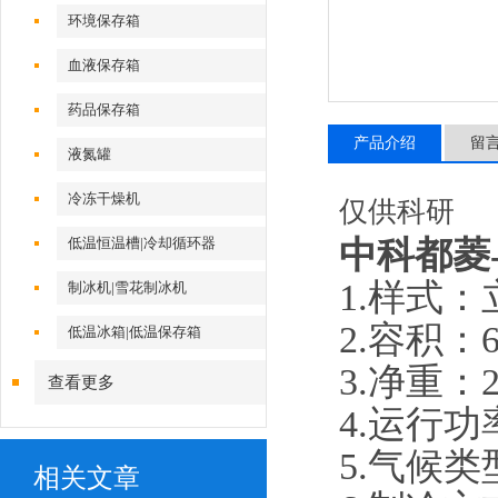
环境保存箱
血液保存箱
药品保存箱
产品介绍
留
液氮罐
冷冻干燥机
仅供科研
中科都菱
低温恒温槽|冷却循环器
1.样式
制冰机|雪花制冰机
2.容积：
低温冰箱|低温保存箱
3.净重：
查看更多
4
.
运行
功
5
.
气候类
相关文章