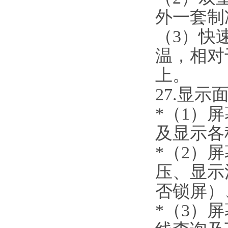
外一套制
（
3）快
温，相对
上。
2
7
.
显示
*（1）
及显示各
*（2）
压、显示
否锁屏）
*（
3
）屏