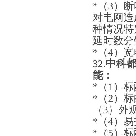
*（3）
对电网造
种情况特
延时数分
*（4）
3
2
.
中科都
能：
*（1）
*
（
2
）标
（
3）外
*
（
4）
易
*（
5
）
标