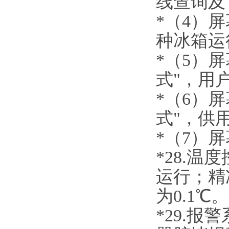
线查询及
*（
4
）屏
种冰箱运
*（5）
式"，用
*（
6
）屏
式"，供
*（
7
）屏
*
28
.
温度
运行；精
为
0.1℃。
*
29
.
报警