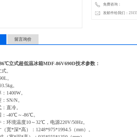
免费咨询：
发邮件给我们：2315528
留言询价
86℃立式超低温冰箱
MDF-86V690D技术参数：
立式。
90
L。
93.5
kg。
率：
1400
W
。
型：
SN/N
。
式
：直冷。
围
：
-
40
℃～-
86
℃。
件：环境温度10～
32
℃，电源220V/50Hz。
寸（宽
*深*高）：
1248
*
975
*1994.5
（
mm）。
寸（宽
*深*高）：
935
*
555
*13
5
0
（
mm）。