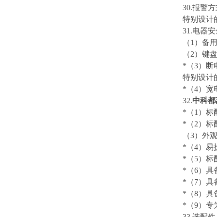
3
0
.
报警方
特别设计
3
1
.
电器安
（
1）备
（
2）键
*（3）
特别设计
*（4）宽
3
2
.
中科都
*（1）
*
（
2
）标
（
3）外
*
（
4）
易
*（
5
）
标
*（
6
）具
*（
7
）具
*（
8
）具
*（
9
）
专
3
3
.选配