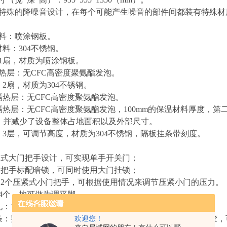
特殊的降噪音设计，在每个可能产生噪音的部件间都装有特殊材
料：喷涂钢板。
材料：
304不锈钢。
1扇，材质为喷涂钢板。
热层：
无
CFC高密度聚氨酯发泡。
：
2扇，材质为304不锈钢。
隔热层：
无
CFC高密度聚氨酯发泡。
隔热层：无CFC高密度聚氨酯发泡，100mm的保温材料厚度，
第
%，并减少了设备整体占地面积以及外部尺寸。
：
3层，可调节高度，材质为304不锈钢，隔板挂条带刻度。
：
体式大门把手设计，可实现单手开关门；
门把手标配暗锁，可同时使用大门挂锁；
2个
压紧式小门把手，可根据使用情况来调节压紧小门的压力
。
：4个，均可做为调平脚。
孔：
1
个，直径为
25mm，方便用户选配温度记录仪。
条：
整机共设计门封条数量为
4层，保温效果更好；
材质为硅胶，
欢迎您！