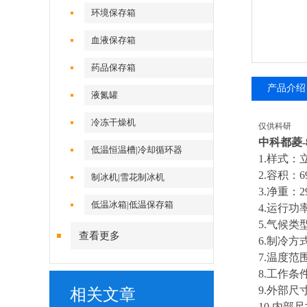
环境保存箱
血液保存箱
药品保存箱
产品介绍
液氮罐
冷冻干燥机
仅供科研
中科都菱-
低温恒温槽|冷却循环器
1.样式：
2.容积：
6
制冰机|雪花制冰机
3.净重：
2
低温冰箱|低温保存箱
4
.
运行
功
5
.
气候类
查看更多
6
.
制冷方
7
.
温度范
8
.工作条
9
.
外部尺
相关文章
1
0
.
内部尺