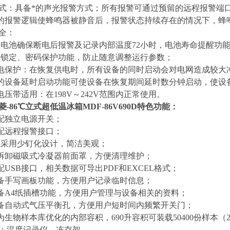
式：具备*的声光报警方式；所有报警可通过预留的远程报警端
的报警逻辑使蜂鸣器被静音后，报警状态持续存在的情况下，蜂
全：
用电池确保断电后报警及记录内部温度
72
小时，电池寿命提醒功
盘锁定、密码保护功能，防止随意调整运行参数；
断电保护：在恢复供电时，所有设备的同时启动会对电网造成较大
的设备延时启动功能可使设备在恢复期间延时数分钟启动，使设
电压带适用：在1
98
V～242V范围内正常使用。
菱-86℃立式超低温冰箱
MDF-86V690D
特色功能：
标配独立电源开关；
配远程报警接口；
观采用少钉化设计，简洁美观；
拆卸
磁吸式
冷凝器前面罩，方便清理维护；
配
USB接口，相关数据可导出PDF和EXCEL格式
；
备手写画板功能，方便用户记录临时信息；
备
A4纸插槽功能，方便用户管理与设备相关的资料；
备自动式气压平衡孔，方便用户短时间内频繁开关门；
为生物样本库优化的内部容积，
690
升容积可装载
504
00
份样本（
件：温度记录仪、冻存架。