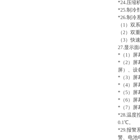
*2
4
.
压缩
*2
5
.
制冷
*
2
6
.
制冷
（
1）双
（
2）双
（
3）快
2
7
.
显示面
*（1）屏
*（2）
屏）、设
*（
3
）屏
*（
4
）屏
*（5）
*（
6
）屏
*（
7
）屏
*
28
.
温度
0.1℃。
*
29
.
报警
警、电池