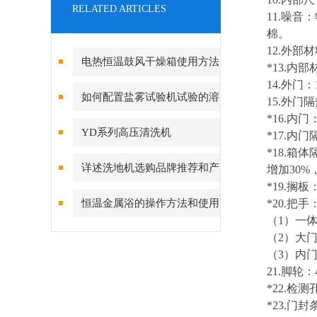
RELATED ARTICLES
1
1
.
噪音：
棉。
1
2
.
外部材
电热恒温鼓风干燥箱使用方法
*
1
3
.
内部
1
4
.
外门：
及注意事项
如何配置盐雾试验机试验的溶
1
5
.
外门隔
*1
6
.
内门
液
YD系列高压清洗机
*1
7
.
内门
*
18
.箱体
详述洗地机选购品牌推荐和产
增加30
*
19
.
搁板
品特点
恒温金属浴的操作方法和使用
*2
0
.把手
（
1）一
范围
（
2）大
（
3）内门
2
1
.脚轮
*2
2
.
检测
*
2
3
.
门封