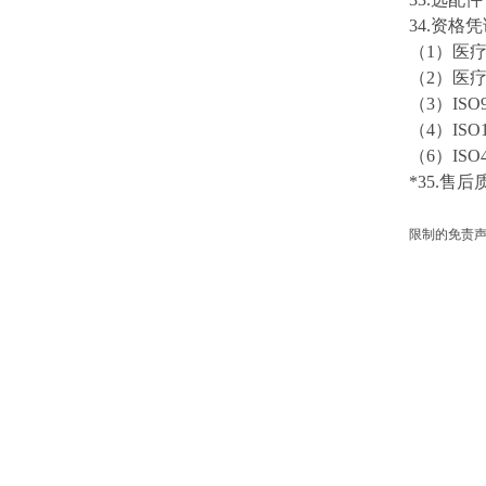
3
4
.资格
（
1）医
（
2）医
（
3）IS
（
4）I
（
6）IS
*3
5
.
售后
限制的免责声