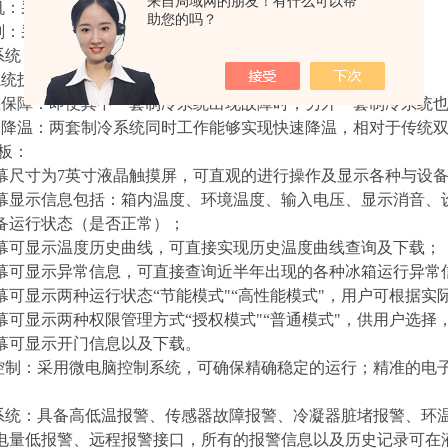
来自局域网的朋友！有什么可以帮
机：
采用
进口品牌
SECOP
压缩机
,
数量
2个。
助您的吗？
剂：
采用
自主研发的
多元非共沸冷媒
R4001
。。
系统：
系统技术：采用自主研发的、两套相互独立的制冷系统；
重保障：即便其中一套制冷系统出现故障时，另外一套制冷系统也
速降温：两套制冷系统同时工作能够实现快速降温，相对于传统
板：
幕尺寸为7英寸
液晶触摸屏，可直观的进行操作及显示各种与设
屏幕显示信息包括：箱内温度、环境温度、输入电压、显示消音、
备运行状态（是否正常）；
幕可显示温度历史曲线，可直接实现历史温度曲线查询及下载；
幕可显示异常信息，可直接查询近半年出现的各种冰箱运行异常
屏幕可显示两种运行状态“节能模式"“高性能模式"，用户可根据
幕可显示两种权限管理方式
“授权模式"“普通模式"，供用户选
幕可显示开门信息以及下载。
控制：
采用微电脑控制系统，可确保精确稳定的运行；精准的电
系统：具备高低温报警、传感器故障报警、冷凝器脏堵报警、环
电量低报警、远程报警接口，所有的报警信息以及历史记录可在