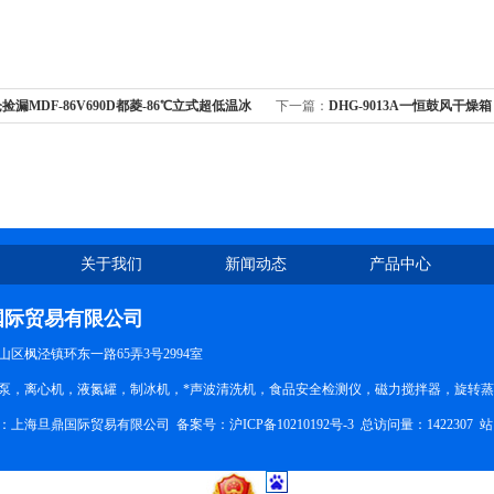
捡漏MDF-86V690D都菱-86℃立式超低温冰
下一篇：
DHG-9013A一恒鼓风干
关于我们
新闻动态
产品中心
国际贸易有限公司
区枫泾镇环东一路65弄3号2994室
泵，离心机，液氮罐，制冰机，*声波清洗机，食品安全检测仪，磁力搅拌器，旋转
所有：上海旦鼎国际贸易有限公司 备案号：
沪ICP备10210192号-3
总访问量：1422307
站