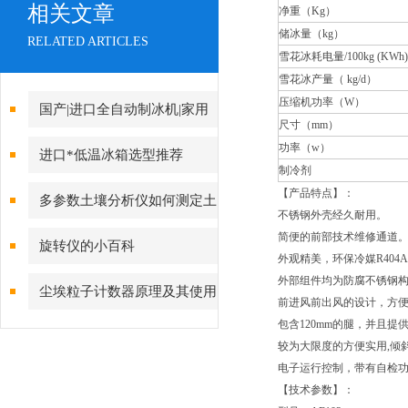
相关文章
净重（Kg）
储冰量（kg）
RELATED ARTICLES
雪花冰耗电量/100kg (KWh)
雪花冰产量（ kg/d）
压缩机功率（W）
国产|进口全自动制冰机|家用
尺寸（mm）
制冰机|小型制冰机|雪花制冰机
功率（w）
进口*低温冰箱选型推荐
制冷剂
品牌上海021-61640167
【产品特点】：
多参数土壤分析仪如何测定土
不锈钢外壳经久耐用。
壤的pH值和分析土壤肥力
简便的前部技术维修通道
旋转仪的小百科
外观精美，环保冷媒R404
外部组件均为防腐不锈钢
尘埃粒子计数器原理及其使用
前进风前出风的设计，方
包含120mm的腿，并且提
范围
较为大限度的方便实用,倾
电子运行控制，带有自检
【技术参数】：