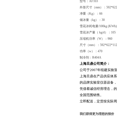
型号：AF103
外形尺寸（mm）：592*622*
净重（Kg）：66
储冰量（kg）：30
雪花冰耗电量/100kg (KWh)
雪花冰产量（ kg/d）：105
压缩机功率（W）：960
尺寸（mm）：592*622*112
功率（w）：470
制冷剂：R404A
上海旦鼎公司简介：
公司于2007年组建实
上海旦鼎在产品供应体系
的品牌实验室仪器设备，
凭借着诚信经营理念，的
全国范围销售。
立即配送，定货按实际周
我们获得更为理想的报价