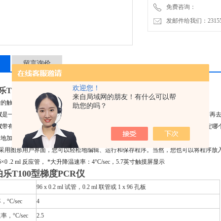
免费咨询：
发邮件给我们：2315528
留言询价
欢迎您！
d伯乐T100型梯度
PCR仪
来自局域网的朋友！有什么可以帮
行的触摸屏设计，编辑和运行程序非常方便。
助您的吗？
仪
是一台小巧、可靠且经济的96孔
PCR仪
，非常适合小型实验室。有了它，您无需再
仪
带有温度梯度功能，便于优化分析条件。它能够同时检测8种退火温度，以便确定哪个温度能
一地加热，为您带来一致的结果。
采用图形用户界面，您可以轻松地编辑、运行和保存程序。当然，您也可以将程序放
6×0 .2 ml 反应管， *大升降温速率：4°C/sec，5.7英寸触摸屏显示
d伯乐T100型梯度
PCR仪
96 x 0.2 ml 试管，0.2 ml 联管或 1 x 96 孔板
°C/sec
4
，°C/sec
2.5