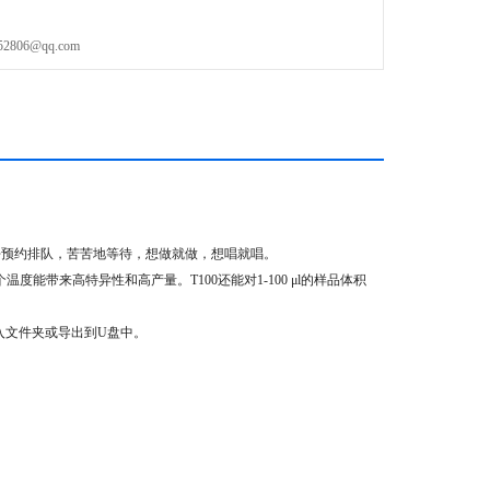
06@qq.com
去预约排队，苦苦地等待，想做就做，想唱就唱。
带来高特异性和高产量。T100还能对1-100 μl的样品体积
入文件夹或导出到U盘中。