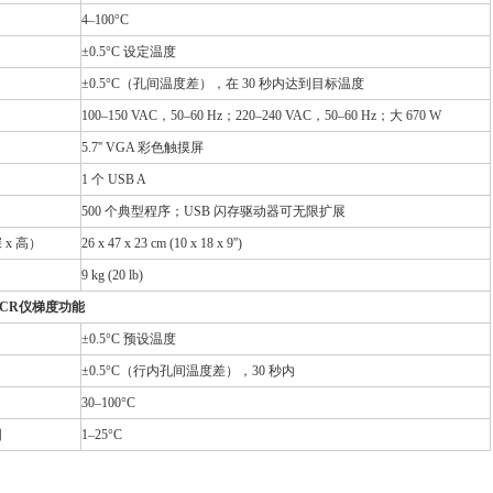
4–100°C
±0.5°C 设定温度
±0.5°C（孔间温度差），在 30 秒内达到目标温度
100–150 VAC，50–60 Hz；220–240 VAC，50–60 Hz；大 670 W
5.7'' VGA 彩色触摸屏
1 个 USB A
500 个典型程序；USB 闪存驱动器可无限扩展
 x 高）
26 x 47 x 23 cm (10 x 18 x 9'')
9 kg (20 lb)
PCR
仪
梯度功能
±0.5°C 预设温度
±0.5°C（行内孔间温度差），30 秒内
30–100°C
围
1–25°C