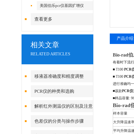
美国伯乐pcr仪基因扩增仪
查看更多
产品介绍
相关文章
RELATED ARTICLES
Bio-ra
有着时下流
■ T100
PCR
移液器准确度和精度调整
■ T100
PCR
进行准确均
PCR仪的种类和选购
■该款
PCR仪
■样品容量: 9
Bio-ra
解析红外测温仪的区别及注意
样本容量
事项
色差仪的分类与操作步骤
大升降温速率，
平均升降温速率