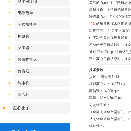
水平电泳槽
单独的 “rpm/rcf"（转
旋钮操作用于快速选择参
电泳电源
冷冻离心机 5418 R 的附
特别
的压缩机技术限度的减
干式加热器
温度范围： 0 °C 至 +40 °C
振荡头
由于制冷装置在设备背面，使
所有转子高速运转时，设备可
灭菌器
通过 “Fast Temp" 快速
不在离心工作状态时，设
轨道式摇床
技术参数
孵育器
描述： 离心机 5418 离
纯水机
相对离心力：16.873 x g
高转速：14.000 rpm
离心机
容量：18 x 1,5ml/2 ml
可选转子数：1
查看更多
加速至高转速所需时间：16 
从高转速减速所需时间：18 
软加速：-