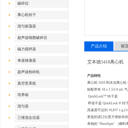
破碎仪
离心机转子
混匀振荡器
超声波细胞破碎仪
产品介绍
留
磁力搅拌器
单道移液器
艾本德5418离心机
超声波粉碎机
产品特性
离心机 5418 和冰冻离心机 
真空泵系统
标配带有 18 x 1.5/2.0 
培养箱
QuickLock™ 转子盖
即使不盖 QuickLock ®
混匀器
高速度可达到 16,837 x g (14,
更低的进口位置方便标本
三维混合仪器
单独的 “ShortSpin