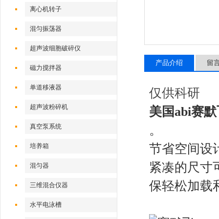
离心机转子
混匀振荡器
超声波细胞破碎仪
产品介绍
留
磁力搅拌器
单道移液器
仅供科研
超声波粉碎机
美国abi赛默
真空泵系统
。
节省空间设
培养箱
紧凑的尺寸
混匀器
保轻松加载
三维混合仪器
水平电泳槽