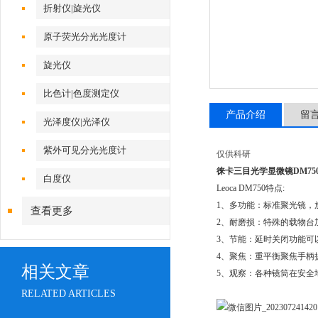
折射仪|旋光仪
原子荧光分光光度计
旋光仪
比色计|色度测定仪
产品介绍
留
光泽度仪|光泽仪
紫外可见分光光度计
仅供科研
徕卡三目光学显微镜DM75
白度仪
Leoca DM750特点:
1、多功能：标准聚光镜，放大
查看更多
2、耐磨损：特殊的载物台
3、节能：延时关闭功能可
4、聚焦：重平衡聚焦手柄提
相关文章
5、观察：各种镜筒在安全
RELATED ARTICLES