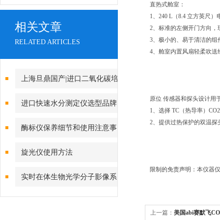
直热式舱室：
1、240 L（8.4 立
相关文章
2、标准的左侧开门方向，
3、极小的、易于清洁的组
RELATED ARTICLES
4、舱室内置风扇轻柔吹送
上海旦鼎国产|进口二氧化碳培
养箱|CO2培养箱报价|低品牌全
原位 传感器和探头设计用
进口快速水分测定仪选型品牌
1、选择 TC（热导率）C
021-61640167
推荐
2、提供过热保护的双温探
酶标仪保养细节和使用注意事
项
旋光仪使用方法
限制的免责声明：本仪器仅
实时在体生物光学分子影像系
统
上一篇：
美国abi赛默飞CO