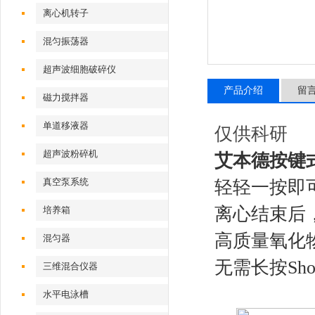
离心机转子
混匀振荡器
超声波细胞破碎仪
产品介绍
留
磁力搅拌器
单道移液器
仅供科研
超声波粉碎机
艾本德按键
真空泵系统
轻轻一按即
离心结束后
培养箱
高质量氧化
混匀器
无需长按Sh
三维混合仪器
水平电泳槽