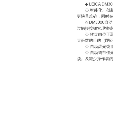
◆ LEICA DM3
◇ 智能化、创新性的新
更快且准确，同时
◇ DM3000自
过触摸按钮实现物
◇ 转盘由位于聚
大倍数的目的（即t
◇ 自动聚光镜顶镜
◇ 自动调节佳光强
烦。及减少操作者