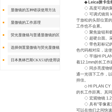
◆
Leica徕卡
◇ 高度可调的聚
显微镜的五种错误使用方法
◇ 可调式镜筒 l
于放松的头部位置的
显微镜的工作原理
工作也不会累。
◇ 聚焦旋钮和载
荧光显微镜与普通显微镜的区
◇ 超硬台面。采
◇ 带色彩标记的
别
选择倒置显微镜与荧光显微镜
色代码相对应，这
◇ 平场HI PLA
考虑几点
日本奥林巴斯CKX53的使用说
着12.1mm的长工
◇ 同步亮度物镜 有
明
通一光强下工作，
持佳。
◇ HI PLAN C
的长工作距离。其同
◇ 宏观物镜 1.2
◇ 具有“零像素漂
可以在他们之间快