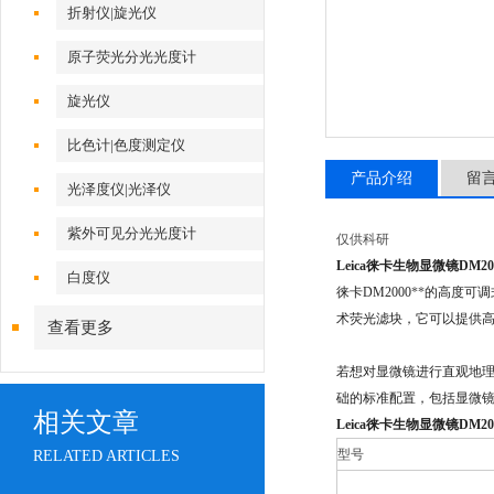
折射仪|旋光仪
原子荧光分光光度计
旋光仪
比色计|色度测定仪
产品介绍
留
光泽度仪|光泽仪
紫外可见分光光度计
仅供科研
Leica徕卡生物显微镜
DM20
白度仪
徕卡DM2000
**
的高度可调
术荧光滤块，它可以提供
查看更多
若想对显微镜进行直观地理
础的标准配置，包括显微
相关文章
Leica徕卡生物显微镜
DM2
型号
RELATED ARTICLES