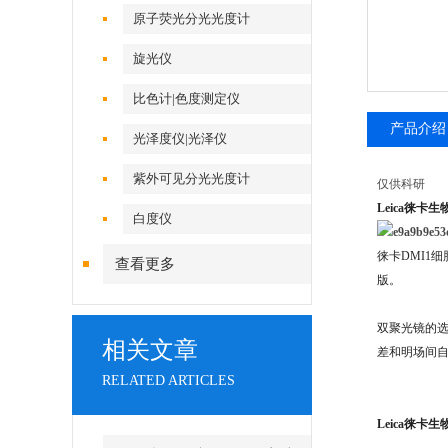
原子荧光分光光度计
旋光仪
比色计|色度测定仪
产品介绍
光泽度仪|光泽仪
紫外可见分光光度计
仅供科研
Leica徕卡
白度仪
徕卡DMI1
查看更多
版。
双聚光镜的选
相关文章
差和明场间
RELATED ARTICLES
Leica徕卡