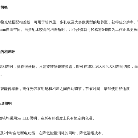
捷切换
S40聚光镜搭配相差板，可用于培养皿、多孔板及大多数类型的培养瓶，获得佳分辨率
0mm自由空间。当搭配比较高的培养瓶时，几个步骤就可轻松将S40换为工作距离更长
。
程的相差环
观察相差时，操作很便捷。只需旋转物镜转换盘，即可在10X, 20X和40X相差间切换
置。
备智能传感器，确保光强在明场和相差之间自动调节，节省时间，增加使用舒适度
ED照明
显微镜均采用5w LED照明，在所有的强度上具有恒定的色温。
术及2小时自动断电功能，在降低能量消耗的同时，降低运维成本。