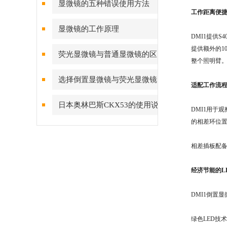
显微镜的五种错误使用方法
工作距离便
显微镜的工作原理
DMI1提供
提供额外的1
荧光显微镜与普通显微镜的区
整个照明臂
别
选择倒置显微镜与荧光显微镜
适配工作流
考虑几点
日本奥林巴斯CKX53的使用说
DMI1用于
的相差环位
明
相差插板配
经济节能的L
DMI1倒置
绿色LED技