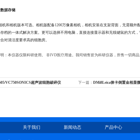
及数据存储
无相机和相机版本可选。相机版配备1200万像素相机，相机安装在支架背面，无需额外
养存档的一体式解决方案。更可以选择不用电脑，直接连接显示器和无线键鼠的方式，
适合对清洁度要求高的细胞房。
明：本仪器仅限科研使用。 非IVD医疗用途。我司销售皆为科研仪器，所售一切商
505/VC750SONICS超声波细胞破碎仪
下一篇：
DMi8Leica徕卡倒置金相显
关于我们
新闻动态
产品中心