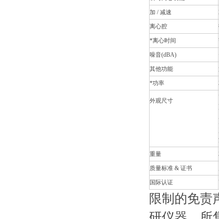
加 / 减速
离心腔
*离心时间
噪音(dBA)
其他功能
*功率
外观尺寸
重量
质量标准 & 证书
国际认证
限制的免责
研仪器，所