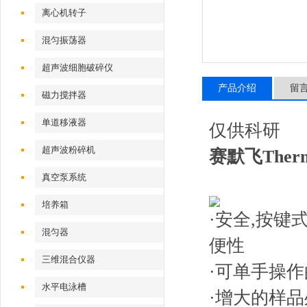
离心机转子
混匀振荡器
超声波细胞破碎仪
产品介绍
留
磁力搅拌器
单道移液器
仅供科研
超声波粉碎机
赛默飞The
真空泵系统
培养箱
·安全,按键
混匀器
便性
三维混合仪器
·可单手操
水平电泳槽
·
增大的样品