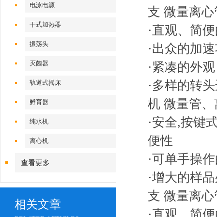
电泳电源
支 微量离心
干式加热器
·
直观、简便
振荡头
·
出众的加速
灭菌器
·
紧凑的外观
·
多样的转头
轨道式摇床
机
微量管、
孵育器
·安全,按键
纯水机
便性
离心机
·可单手操
查看更多
·
增大的样品
支 微量离心
相关文章
·
直观、简便