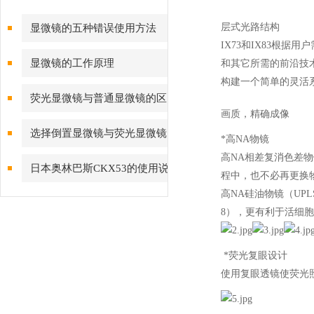
层式光路结构
显微镜的五种错误使用方法
IX73和IX83根
显微镜的工作原理
和其它所需的前沿技
构建一个简单的灵活
荧光显微镜与普通显微镜的区
画质，精确成像
别
选择倒置显微镜与荧光显微镜
*高NA物镜
高NA相差复消色差物镜
考虑几点
日本奥林巴斯CKX53的使用说
程中，也不必再更换
高NA硅油物镜（UPLS
明
8），更有利于活细
*荧光复眼设计
使用复眼透镜使荧光