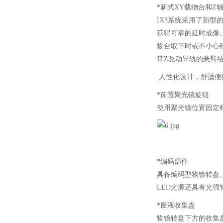
*新式XY载物台和Z
IX3系统采用了新
获得可靠的延时成像
物台取下时或不小心
带Z驱动导轨的悬臂
人性化设计，舒适便
*前置聚光镜旋钮
使用聚光镜位置固定梢
*编码部件
具备编码型物镜转盘
LED光源还具有光强
*废液收集盘
物镜转盘下方的收集