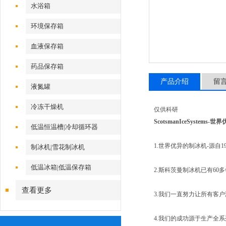
水浴箱
环境保存箱
血液保存箱
药品保存箱
产品介绍
留
液氮罐
冷冻干燥机
仅供科研
ScotsmanIceSyste
低温恒温槽|冷却循环器
1.世界优异的制冰机-源自19
制冰机|雪花制冰机
低温冰箱|低温保存箱
2.斯科茨曼制冰机已有6
查看更多
3.我们一直努力让所有客户
4.我们的成功源于生产全