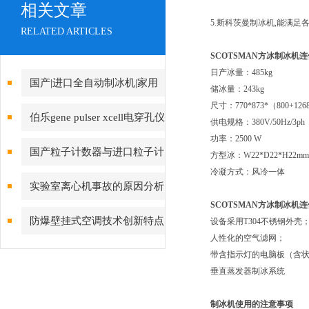
相关文章
5.斯科茨曼制冰机,能满
RELATED ARTICLES
SCOTSMAN方冰制冰机
日产冰量：485kg
国产|进口全自动制冰机|家用
储冰量：243kg
尺寸：770*873*（800+1
制冰机|小型制冰机|雪花制冰机
伯乐gene pulser xcell电穿孔仪
供电规格：380V/50Hz/3p
品牌上海021-61640167
功率：2500 W
操作注意事项
国产粒子计数器与进口粒子计
方型冰：W22*D22*H22
冷凝方式：风冷一体
数器选型推荐
实验室离心机事故的原因分析
SCOTSMAN方冰制冰机
方法
防爆壁挂式空调技术创新特点
设备采用T304不锈钢外壳
人性化的空气滤网；
带含指示灯的电脑板（含
垂直蒸发器制冰系统
制冰机使用的注意事项