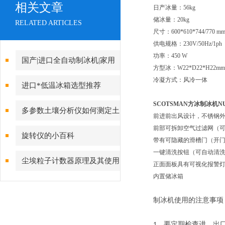
相关文章
日产冰量：56kg
储冰量：20kg
RELATED ARTICLES
尺寸：600*610*744/770 
供电规格：230V/50Hz/1ph
功率：450 W
国产|进口全自动制冰机|家用
方型冰：W22*D22*H22
制冰机|小型制冰机|雪花制冰机
冷凝方式：风冷一体
进口*低温冰箱选型推荐
品牌上海021-61640167
SCOTSMAN方冰制冰机
N
多参数土壤分析仪如何测定土
前进前出风设计，不锈钢
前部可拆卸空气过滤网（
壤的pH值和分析土壤肥力
旋转仪的小百科
带有可隐藏的滑槽门（开
一键清洗按钮（可自动清
尘埃粒子计数器原理及其使用
正面面板具有可视化报警
内置储冰箱
范围
制冰机使用的注意事项
、要定期检查进、出
1