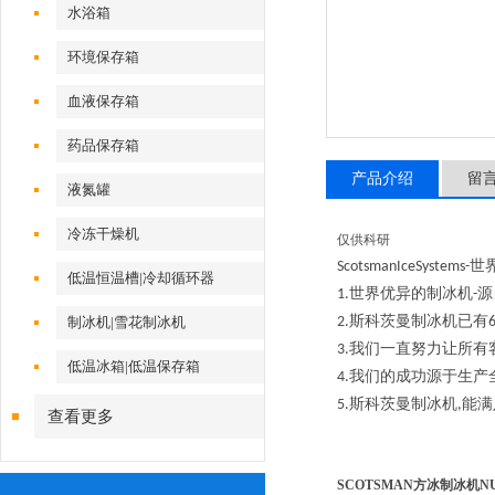
水浴箱
环境保存箱
血液保存箱
药品保存箱
产品介绍
留
液氮罐
冷冻干燥机
仅供科研
世
ScotsmanIceSystems-
低温恒温槽|冷却循环器
世界优异的制冰机
源
1.
-
斯科茨曼制冰机已有
制冰机|雪花制冰机
2.
我们一直努力让所有
3.
低温冰箱|低温保存箱
我们的成功源于生产
4.
斯科茨曼制冰机
能满
5.
,
查看更多
SCOTSMAN方冰制冰机
N