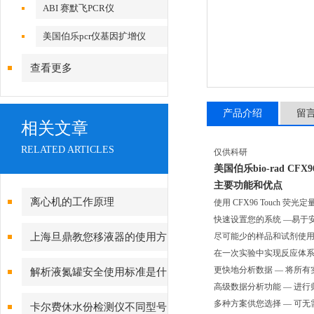
ABI 赛默飞PCR仪
美国伯乐pcr仪基因扩增仪
查看更多
产品介绍
留
相关文章
RELATED ARTICLES
仅供科研
美国
伯乐bio-rad CF
主要功能和优点
离心机的工作原理
使用 CFX96 Touch 荧光
快速设置您的系统 —易于
上海旦鼎教您移液器的使用方
尽可能少的样品和试剂使用量 
在一次实验中实现反应体系
法小妙招
更快地分析数据 — 将所
解析液氮罐安全使用标准是什
高级数据分析功能 — 进
么
多种方案供您选择 — 可无
卡尔费休水份检测仪不同型号