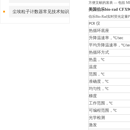
方便文献的发表 — 包括 MIQE
美国
伯乐bio-rad CF
尘埃粒子计数器常见技术知识
伯乐Bio-Rad实时荧光定
点解答
PCR 仪
热循环底座
升降温速率，°C/sec
平均升降温速率，°C/se
热循环方式
热盖，°C
温度
范围，°C
准确度，°C
均匀性，°C
梯度
工作范围，°C
可编程范围，°C
光学检测
激发