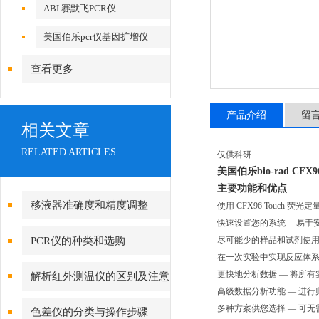
ABI 赛默飞PCR仪
美国伯乐pcr仪基因扩增仪
查看更多
产品介绍
留
相关文章
RELATED ARTICLES
仅供科研
美国
伯乐bio-rad CF
主要功能和优点
移液器准确度和精度调整
使用 CFX96 Touch 荧光
快速设置您的系统 —易于
PCR仪的种类和选购
尽可能少的样品和试剂使用量 
在一次实验中实现反应体系
更快地分析数据 — 将所
解析红外测温仪的区别及注意
高级数据分析功能 — 进
事项
多种方案供您选择 — 可无
色差仪的分类与操作步骤