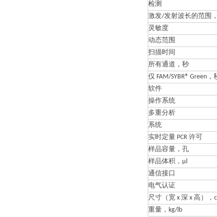
检测
激发/发射波长的范围，
灵敏度
动态范围
扫描时间
所有通道，秒
仅 FAM/SYBR® Green，
软件
操作系统
多重分析
系统
实时定量 PCR 许可
样品容量，孔
样品体积，µl
通信接口
电气认证
尺寸（宽 x 深 x 高），cm
重量，kg/lb