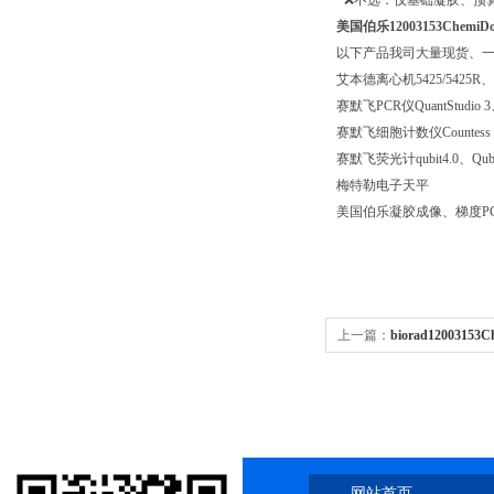
· ❌不选：仅基础凝胶、预
美国伯乐12003153Che
以下产品我司大量现货、
艾本德离心机5425/5425R、58
赛默飞PCR仪QuantStudio 3、Q
赛默飞细胞计数仪Countess 3、c
赛默飞荧光计qubit4.0、Qubit
梅特勒电子天平
美国伯乐凝胶成像、梯度P
上一篇：
biorad12003
光招标参考
网站首页