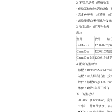
2. 不适用场景（谨慎选型
· 仅做基础核酸凝胶成像（预算有
· 需多色荧光（≥3通道）或近红
· 超微量蛋白/极弱化学发
3. 选型对比（同系列参考
表格
型号
货号
核
GelDoc Go
12009077
非
ChemiDoc
12003153
制冷
ChemiDoc MP
12003154
多
4. 配套选型建议
· 标配：Blot/UV/Stai
· 选配：蓝光样品托盘（
· 软件：标配Image Lab T
· 维保：建议1年原厂维
五、选型总结
12003153（ChemiD
· ✅选它：需高灵敏度、