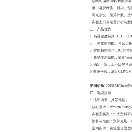
· 核酸琼脂糖/聚丙烯酰胺
· 蛋白凝胶考染、银染、免
· 斑点杂交、菌落计数、放
· 实验室日常定量分析与数
三、产品优势
1. 高灵敏度制冷CCD：
2. 一体化多功能：单台
3. 智能触控操作：9.7英
4. 免染技术赋能：简化W
5. 稳定可靠：工业级光
6. 数据合规：满足GLP/
美国伯乐12003153Che
四、选型指南
1. 适用场景（推荐选型）
· 核心需求：Western 
· 实验室类型：中大型科
· 预算与性能：预算充足
· 空间条件：实验室台面宽敞