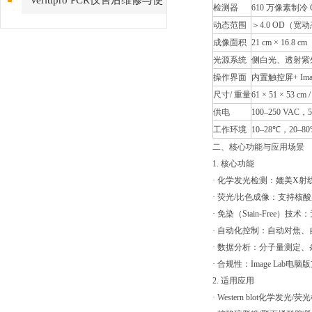
Veritipro PCR仪售后维修与使
检测器
610 万像素制冷 
动态范围
＞4.0 OD（
用操作步骤
成像面积
21 cm × 16.8 cm
光源系统
侧白光、透射紫外
操作界面
内置触控屏+ Image
尺寸/ 重量
61 × 51 × 53 cm /
供电
100–250 VAC，5
工作环境
10–28℃，20–
二、核心功能与应用场景
1. 核心功能
· 化学发光检测：媲美X
· 荧光/比色成像：支持核酸
· 免染（Stain-Fre
· 自动化控制：自动对焦
· 数据分析：分子量测定、条带
· 合规性：Image Lab电脑
2. 适用应用
· Western blot化学发光/