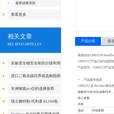
镜|倒置显微镜
凝胶成像系统
查看更多
相关文章
产品介绍
留
RELATED ARTICLES
美国伯乐12003153Che
12003153 产品介绍与选型
实验室生物安全柜的分级和用
产品货号：12003153产品
途介绍
进口二氧化碳培养箱选购指南
一、产品基本信息
及
12003153 是 Bio-
非洲猪瘟pcr仪的选择推荐
能触控与自动化成像技术
核心参数
瑞士梅特勒-托利多AL104电
表格
项目
详细参数
子分析天平