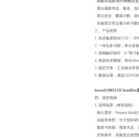
· 核酸琼脂糖/聚丙烯酰胺
· 蛋白凝胶考染、银染、免
· 斑点杂交、菌落计数、放
· 实验室日常定量分析与数
三、产品优势
1. 高灵敏度制冷CCD：
2. 一体化多功能：单台
3. 智能触控操作：9.7英
4. 免染技术赋能：简化W
5. 稳定可靠：工业级光
6. 数据合规：满足GLP/
biorad12003153Ch
四、选型指南
1. 适用场景（推荐选型）
· 核心需求：Western 
· 实验室类型：中大型科
· 预算与性能：预算充足
· 空间条件：实验室台面宽敞