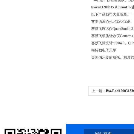
· ❌不选：仅基础凝胶、预
biorad12003153Ch
以下产品我司大量现货、
艾本德离心机5425/5425R、58
赛默飞PCR仪QuantStudio 3、Q
赛默飞细胞计数仪Countess 3、c
赛默飞荧光计qubit4.0、Qubit
梅特勒电子天平
美国伯乐凝胶成像、梯度P
上一篇：
Bio-Rad12003
发光一年质保
网站首页