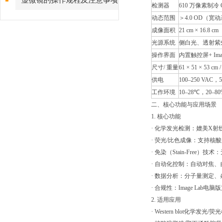
显微镜的操作规程及注意事项
检测器
610 万像素制冷 
动态范围
＞4.0 OD（
成像面积
21 cm × 16.8 cm
光源系统
侧白光、透射紫外
操作界面
内置触控屏+ Image
尺寸/ 重量
61 × 51 × 53 cm /
供电
100–250 VAC，5
工作环境
10–28℃，20–
二、核心功能与应用场景
1. 核心功能
· 化学发光检测：媲美X
· 荧光/比色成像：支持核酸
· 免染（Stain-Fre
· 自动化控制：自动对焦
· 数据分析：分子量测定、条带
· 合规性：Image Lab电脑
2. 适用应用
· Western blot化学发光/