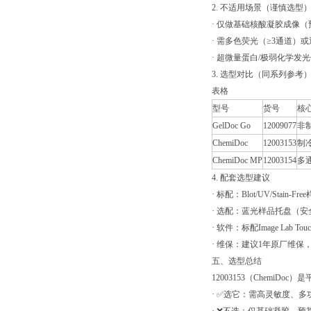
2. 不适用场景（谨慎选型
· 仅做基础核酸凝胶成像（预算有
· 需多色荧光（≥3通道）或近红
· 超微量蛋白/极弱化学发
3. 选型对比（同系列参考
表格
型号
货号
核
GelDoc Go
12009077
非
ChemiDoc
12003153
制冷
ChemiDoc MP
12003154
多
4. 配套选型建议
· 标配：Blot/UV/Stai
· 选配：蓝光样品托盘（
· 软件：标配Image Lab T
· 维保：建议1年原厂维
五、选型总结
12003153（ChemiD
· ✅选它：需高灵敏度、