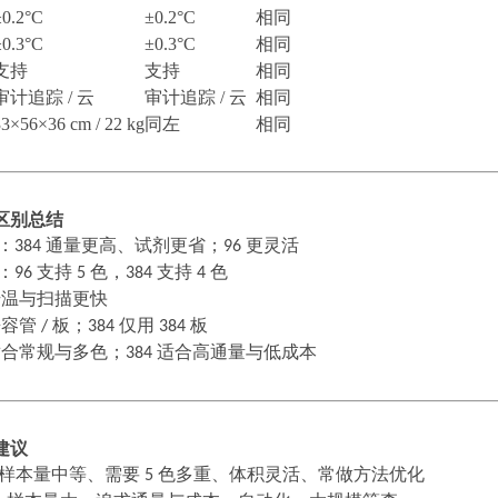
±0.2°C
±0.2°C
相同
±0.3°C
±0.3°C
相同
支持
支持
相同
审计追踪
/ 云
审计追踪
/ 云
相同
33×56×36 cm / 22 kg
同左
相同
区别总结
：
384
通量更高、试剂更省；
96
更灵活
：
96
支持
5
色，
384
支持
4
色
升温与扫描更快
兼容管
/
板；
384
仅用
384
板
适合常规与多色；
384
适合高通量与低成本
建议
样本量中等、需要
5
色多重、体积灵活、常做方法优化