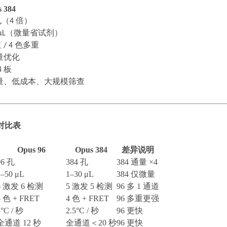
 384
孔（
4
倍）
μL
（微量省试剂）
道
/ 4
色多重
量优化
4
板
量、低成本、大规模筛查
对比表
Opus 96
Opus 384
差异说明
96 孔
384 孔
384 通量 ×4
1–50 μL
1–30 μL
384 仅微量
6 激发 6 检测
5 激发 5 检测
96 多 1 通道
5 色 + FRET
4 色 + FRET
96 多重更强
5°C / 秒
2.5°C / 秒
96 更快
全通道
12 秒
全通道＜
20 秒
96 更快