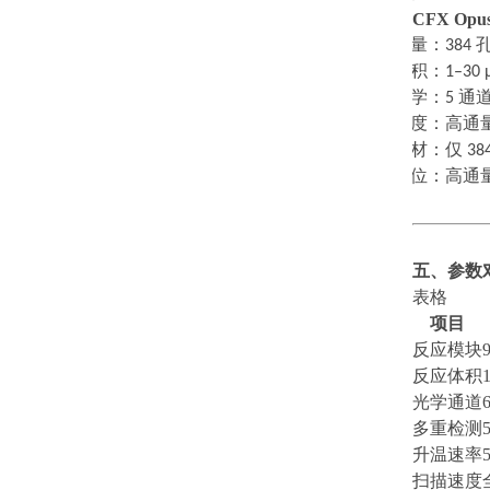
CFX Opus
·
通量：
384
·
体积：
1–30 
·
光学：
5
通
·
速度：高通
·
耗材：仅
38
·
定位：高通
五、参数
表格
项目
反应模块
反应体积
光学通道
多重检测
升温速率
扫描速度