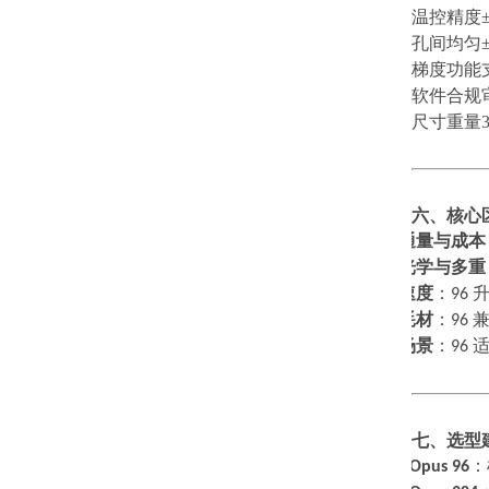
温控精度
孔间均匀
梯度功能
软件合规
尺寸重量
六、核心
通量与成本
1.
光学与多重
2.
速度
：
96
3.
耗材
：
96
4.
场景
：
96
5.
七、选型
·
选
Opus 96
：