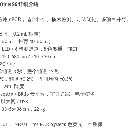
 Opus 96 详细介绍
通用
qPCR，适合科研、临床检测、方法优化、多项目并行。
96
孔（
0.2 mL
标准）
–50 μL
（推荐
10–50 μL
）
发
LED + 6
检测通道，
5
色多重
+ FRET
：
450–684 nm / 510–730 nm
°C /
秒
单通道
3
秒；整个通道
12
秒
°C
，精度
±0.2°C
，孔间均匀
±0.3°C
–24°C
跨度
aestro + BR.io
云平台，审计追踪、电子签名
/
以太网
/ USB
：
33×56×36 cm
，
22 kg
11319Real-Time PCR System5色荧光一年质保