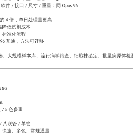
/
软件
/
接口
/
尺寸
/
重量：同
Opus 96
孔的
4
倍，单日处理量更高
幅降低试剂成本
、标准化流程
 96
互通，方法可迁移
选、大规模样本库、流行病学筛查、细胞株鉴定、批量病原体检
 96
μL
道
/ 5
色多重
/
八联管
/
单管
、快速、多色、常规通量