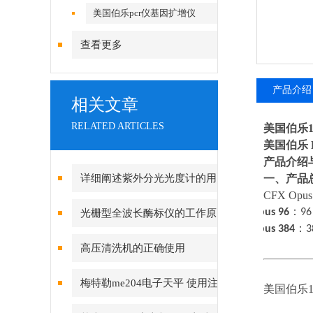
美国伯乐pcr仪基因扩增仪
查看更多
产品介绍
相关文章
RELATED ARTICLES
美国伯乐12
美国伯乐
产品介绍
详细阐述紫外分光光度计的用
一、产品
CFX O
途及工作原理
·
Opus 96
：
9
光栅型全波长酶标仪的工作原
·
Opus 384
：
3
理
高压清洗机的正确使用
梅特勒me204电子天平 使用注
美国伯乐120
意事项