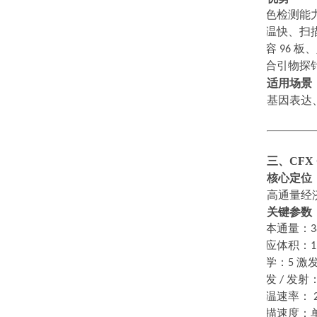
·
多色检测能
·
升温快、扫
·
兼容
96
板、
·
适合引物探
适用场景
基因表达
三、
CFX
核心定位
高通量经
关键参数
·
样本通量：
·
反应体积：
1
·
光学：
5
激
·
激发
/
发射
·
升温速率：
2
·
扫描速度：