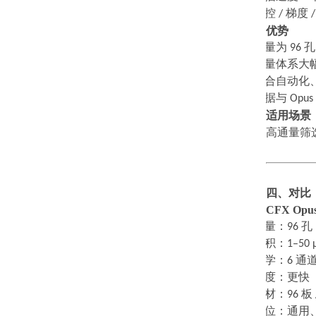
·
温控
/
梯度
优势
·
通量为
96
·
微量体系大
·
适合自动化
·
数据与
Opus
适用场景
高通量筛
四、对比
CFX Opus
·
通量：
96
孔
·
体积：
1–50 
·
光学：
6
通
·
速度：更快
·
耗材：
96
板
·
定位：通用