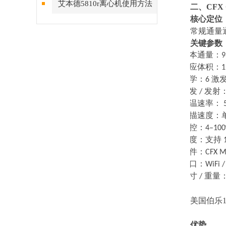
艾本德5810r离心机使用方法
二、
CFX
核心定位
简要步骤
常规通量
关键参数
·
样本通量：
·
反应体积：
1
·
光学：
6
激
·
激发
/
发射
·
升温速率：
5
·
扫描速度：
·
温控：
4–100
·
梯度：支持
1
·
软件：
CFX M
·
接口：
WiFi 
·
尺寸
/
重量
美国伯乐120
优势