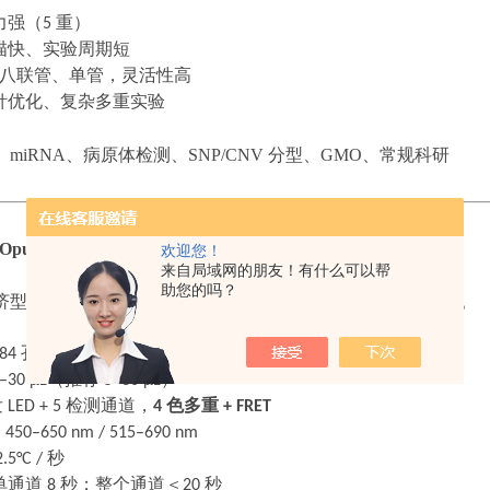
力强（
5
重）
描快、实验周期短
八联管、单管，灵活性高
针优化、复杂多重实验
、
miRNA、病原体检测、SNP/CNV 分型、GMO、常规科研
 Opus 384 详细介绍
欢迎您！
来自局域网的朋友！有什么可以帮
助您的吗？
济型
qPCR，适合大批量样本、药物筛选、样本库、流行病学。
384
孔（高密度）
–30 μL
（推荐
5–30 μL
）
发
LED + 5
检测通道，
4
色多重
+ FRET
：
450–650 nm / 515–690 nm
.5°C /
秒
单通道
8
秒；整个通道＜
20
秒