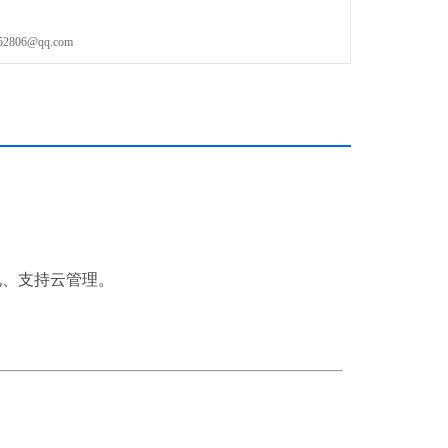
型，速度快、多色强、体积灵活
06@qq.com
合规、支持云管理。