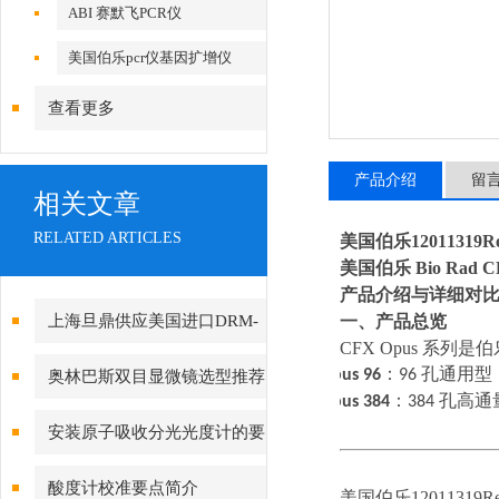
ABI 赛默飞PCR仪
美国伯乐pcr仪基因扩增仪
查看更多
产品介绍
留
相关文章
RELATED ARTICLES
美国伯乐12011319R
美国伯乐
Bio Rad 
产品介绍与详细对
上海旦鼎供应美国进口DRM-
一、产品总览
CFX Opus 系
BTD核辐射检测仪原理021-
·
Opus 96
：
96
孔通用型
奥林巴斯双目显微镜选型推荐
·
Opus 384
：
384
孔高通
61640167
安装原子吸收分光光度计的要
求事项
酸度计校准要点简介
美国伯乐12011319Re