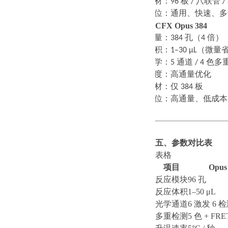
·
耗材：
96
板
/
八联管
/
·
定位：通用、快速、多
CFX Opus 384
·
通量：
384
孔（
4
倍）
·
体积：
1–30 μL
（微量
·
光学：
5
通道
/ 4
色多
·
速度：高通量优化
·
耗材：仅
384
板
·
定位：高通量、低成本
五、参数对比表
表格
项目
Opus
反应模块
96 孔
反应体积
1–50 μL
光学通道
6 激发 6 
多重检测
5 色 + FRE