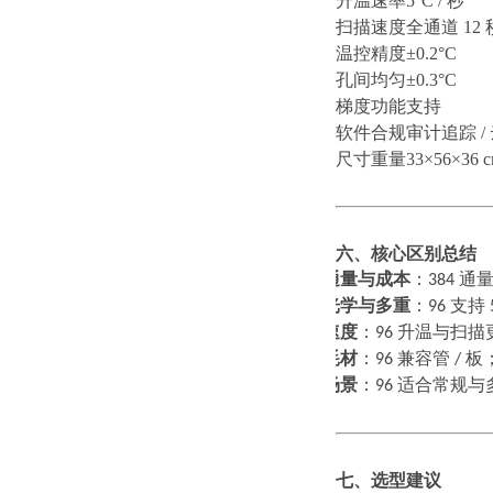
升温速率
5°C / 秒
扫描速度
全通道
12 
温控精度
±0.2°C
孔间均匀
±0.3°C
梯度功能
支持
软件合规
审计追踪
/
尺寸重量
33×56×36 c
六、核心区别总结
通量与成本
：
384
通
1.
光学与多重
：
96
支持
2.
速度
：
96
升温与扫描
3.
耗材
：
96
兼容管
/
板
4.
场景
：
96
适合常规与
5.
七、选型建议