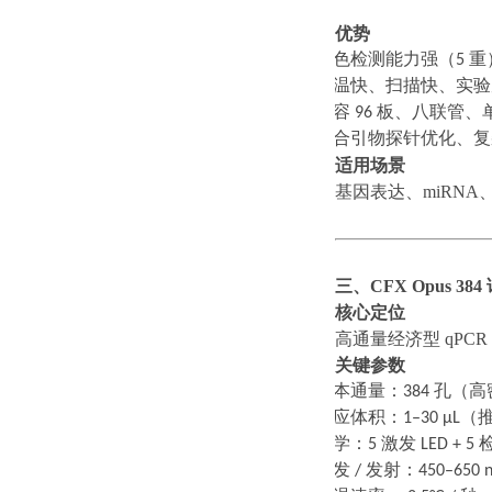
优势
·
多色检测能力强（
5
重
·
升温快、扫描快、实验
·
兼容
96
板、八联管、
·
适合引物探针优化、复
适用场景
基因表达、
miRN
三、
CFX Opus 38
核心定位
高通量经济型
qPC
关键参数
·
样本通量：
384
孔（高
·
反应体积：
1–30 μL
（
·
光学：
5
激发
LED + 5
·
激发
/
发射：
450–650 