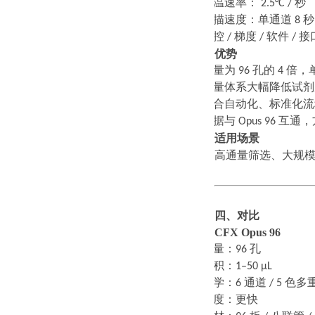
·
升温速率：
2.5°C /
秒
·
扫描速度：单通道
8
秒
·
温控
/
梯度
/
软件
/
接
优势
·
通量为
96
孔的
4
倍，
·
微量体系大幅降低试剂
·
适合自动化、标准化流
·
数据与
Opus 96
互通，
适用场景
高通量筛选、大规
四、对比
CFX Opus 96
·
通量：
96
孔
·
体积：
1–50 μL
·
光学：
6
通道
/ 5
色多
·
速度：更快