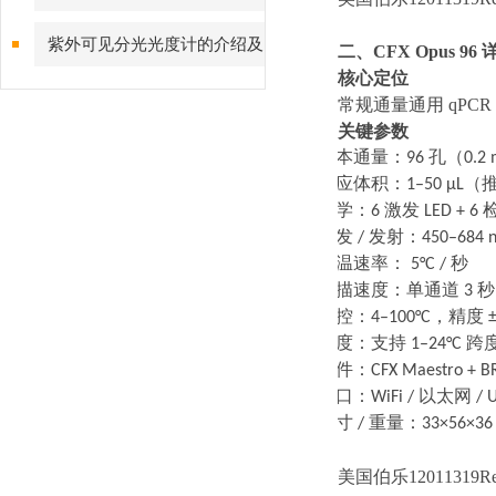
紫外可见分光光度计的介绍及
二、
CFX Opus 9
核心定位
与红外分光光度计的区别
常规通量通用
qPC
关键参数
·
样本通量：
96
孔（
0.2
·
反应体积：
1–50 μL
（
·
光学：
6
激发
LED + 6
·
激发
/
发射：
450–684 
·
升温速率：
5°C /
秒
·
扫描速度：单通道
3
秒
·
温控：
4–100°C
，精度
±
·
梯度：支持
1–24°C
跨
·
软件：
CFX Maestro + B
·
接口：
WiFi /
以太网
/ 
·
尺寸
/
重量：
33×56×36
美国伯乐12011319Re