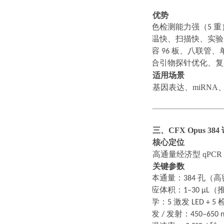
优势
·
多色检测能力强（
5
重
·
升温快、扫描快、实验
·
兼容
96
板、八联管、
·
适合引物探针优化、复
适用场景
基因表达、
miRN
三、
CFX Opus 38
核心定位
高通量经济型
qPC
关键参数
·
样本通量：
384
孔（高
·
反应体积：
1–30 μL
（
·
光学：
5
激发
LED + 5
·
激发
/
发射：
450–650 