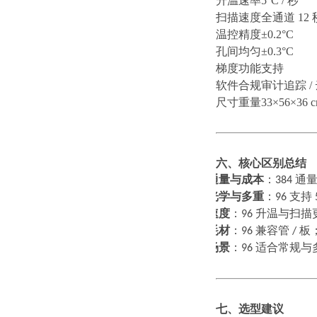
升温速率
5°C / 秒
扫描速度
全通道
12 
温控精度
±0.2°C
孔间均匀
±0.3°C
梯度功能
支持
软件合规
审计追踪
/
尺寸重量
33×56×36 c
六、核心区别总结
通量与成本
：
384
通
1.
光学与多重
：
96
支持
2.
速度
：
96
升温与扫描
3.
耗材
：
96
兼容管
/
板
4.
场景
：
96
适合常规与
5.
七、选型建议