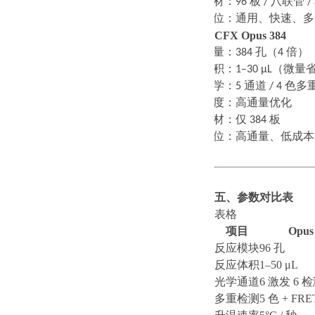
·
耗材：
96
板
/
八联管
/
·
定位：通用、快速、多
CFX Opus 384
·
通量：
384
孔（
4
倍）
·
体积：
1–30 μL
（微量
·
光学：
5
通道
/ 4
色多
·
速度：高通量优化
·
耗材：仅
384
板
·
定位：高通量、低成本
五、参数对比表
表格
项目
Opus
反应模块
96 孔
反应体积
1–50 μL
光学通道
6 激发 6 
多重检测
5 色 + FRE