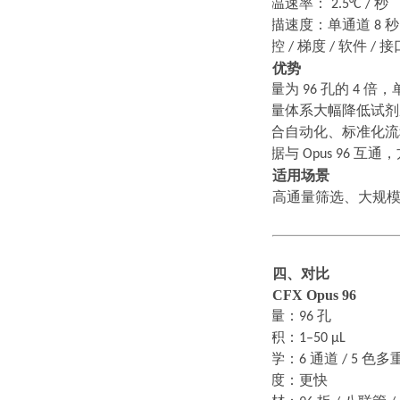
·
升温速率：
2.5°C /
秒
·
扫描速度：单通道
8
秒
·
温控
/
梯度
/
软件
/
接
优势
·
通量为
96
孔的
4
倍，
·
微量体系大幅降低试剂
·
适合自动化、标准化流
·
数据与
Opus 96
互通，
适用场景
高通量筛选、大规
四、对比
CFX Opus 96
·
通量：
96
孔
·
体积：
1–50 μL
·
光学：
6
通道
/ 5
色多
·
速度：更快