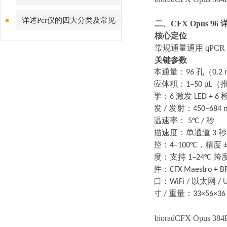
详述Pcr仪的四大分类及常见
二、
CFX Opus 9
核心定位
问题解答
常规通量通用
qPC
关键参数
·
样本通量：
96
孔（
0.2
·
反应体积：
1–50 μL
（
·
光学：
6
激发
LED + 6
·
激发
/
发射：
450–684 
·
升温速率：
5°C /
秒
·
扫描速度：单通道
3
秒
·
温控：
4–100°C
，精度
±
·
梯度：支持
1–24°C
跨
·
软件：
CFX Maestro + B
·
接口：
WiFi /
以太网
/ 
·
尺寸
/
重量：
33×56×36
bioradCFX Opus 