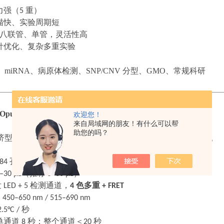
力强（
5
重）
描快、实验周期短
八联管、单管，灵活性高
针优化、复杂多重实验
、
miRNA、病原体检测、SNP/CNV 分型、GMO、常规科研
 Opus 384 详细介绍
欢迎您！
来自局域网的朋友！有什么可以帮
助您的吗？
济型
qPCR，适合大批量样本、药物筛选、样本库、流行病学。
384
孔（高密度）
–30 μL
（推荐
5–30 μL
）
发
LED + 5
检测通道，
4
色多重
+ FRET
：
450–650 nm / 515–690 nm
.5°C /
秒
单通道
8
秒；整个通道＜
20
秒