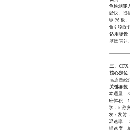
·
多色检测能
·
升温快、扫
·
兼容
96
板、
·
适合引物探
适用场景
基因表达
三、
CFX
核心定位
高通量经
关键参数
·
样本通量：
·
反应体积：
1
·
光学：
5
激
·
激发
/
发射
·
升温速率：
2
·
扫描速度：