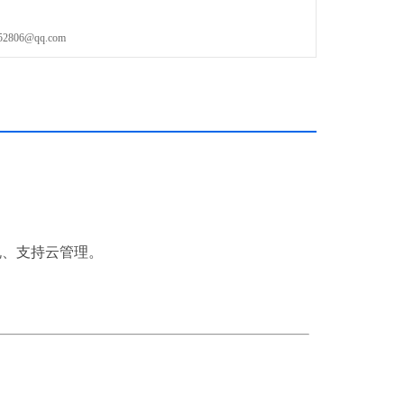
型，速度快、多色强、体积灵活
06@qq.com
合规、支持云管理。