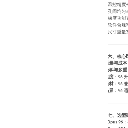
温控精度
孔间均匀
梯度功能
软件合规
尺寸重量
六、核心
通量与成本
1.
光学与多重
2.
速度
：
96
3.
耗材
：
96
4.
场景
：
96
5.
七、选型
·
选
Opus 96
：