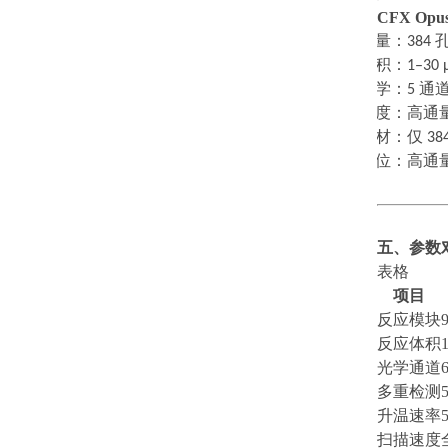
CFX Opus
·
通量：
384
·
体积：
1–30 
·
光学：
5
通
·
速度：高通
·
耗材：仅
38
·
定位：高通
五、参数
表格
项目
反应模块
反应体积
光学通道
多重检测
升温速率
扫描速度