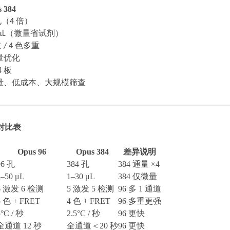
 384
孔（
4
倍）
μL
（微量省试剂）
道
/ 4
色多重
量优化
4
板
量、低成本、大规模筛查
对比表
Opus 96
Opus 384
差异说明
96 孔
384 孔
384 通量 ×4
1–50 μL
1–30 μL
384 仅微量
6 激发 6 检测
5 激发 5 检测
96 多 1 通道
5 色 + FRET
4 色 + FRET
96 多重更强
5°C / 秒
2.5°C / 秒
96 更快
全通道
12 秒
全通道＜
20 秒
96 更快