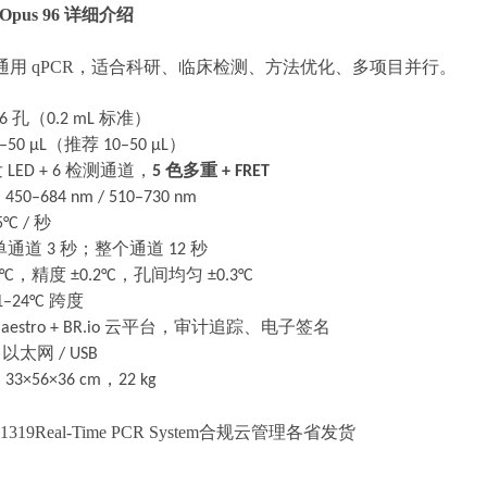
 Opus 96 详细介绍
通用
qPCR，适合科研、临床检测、方法优化、多项目并行。
96
孔（
0.2 mL
标准）
–50 μL
（推荐
10–50 μL
）
发
LED + 6
检测通道，
5
色多重
+ FRET
：
450–684 nm / 510–730 nm
°C /
秒
单通道
3
秒；整个通道
12
秒
°C
，精度
±0.2°C
，孔间均匀
±0.3°C
–24°C
跨度
aestro + BR.io
云平台，审计追踪、电子签名
/
以太网
/ USB
：
33×56×36 cm
，
22 kg
2011319Real-Time PCR System合规云管理各省发货