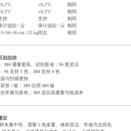
±0.2°C
±0.2°C
相同
±0.3°C
±0.3°C
相同
支持
支持
相同
审计追踪
/ 云
审计追踪
/ 云
相同
33×56×36 cm / 22 kg
同左
相同
区别总结
：
384
通量更高、试剂更省；
96
更灵活
：
96
支持
5
色，
384
支持
4
色
升温与扫描更快
兼容管
/
板；
384
仅用
384
板
适合常规与多色；
384
适合高通量与低成本
建议
样本量中等、需要
5
色多重、体积灵活、常做方法优化