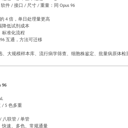
/
软件
/
接口
/
尺寸
/
重量：同
Opus 96
孔的
4
倍，单日处理量更高
幅降低试剂成本
、标准化流程
 96
互通，方法可迁移
选、大规模样本库、流行病学筛查、细胞株鉴定、批量病原体检
 96
μL
道
/ 5
色多重
/
八联管
/
单管
、快速、多色、常规通量