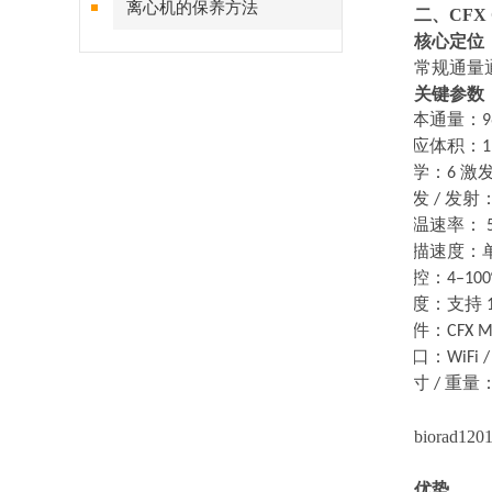
离心机的保养方法
二、
CFX
核心定位
常规通量
关键参数
·
样本通量：
·
反应体积：
1
·
光学：
6
激
·
激发
/
发射
·
升温速率：
5
·
扫描速度：
·
温控：
4–100
·
梯度：支持
1
·
软件：
CFX M
·
接口：
WiFi 
·
尺寸
/
重量
biorad1
优势