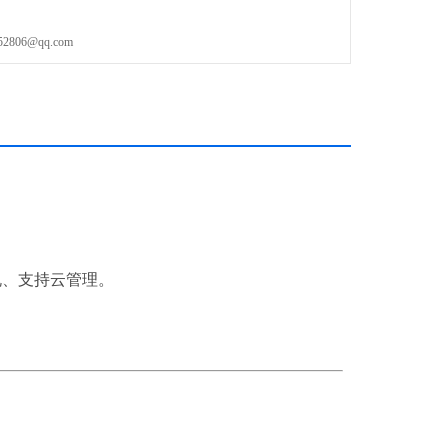
型，速度快、多色强、体积灵活
06@qq.com
合规、支持云管理。