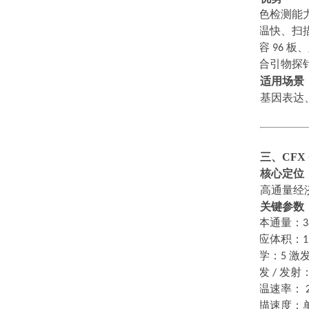
·
多色检测能
·
升温快、扫
·
兼容
96
板、
·
适合引物探
适用场景
基因表达
三、
CFX
核心定位
高通量经
关键参数
·
样本通量：
·
反应体积：
1
·
光学：
5
激
·
激发
/
发射
·
升温速率：
2
·
扫描速度：