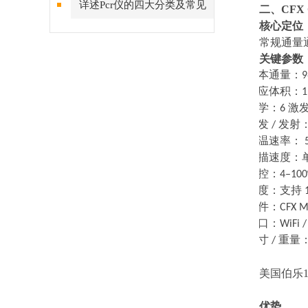
详述Pcr仪的四大分类及常见
二、
CFX
核心定位
问题解答
常规通量
关键参数
·
样本通量：
·
反应体积：
1
·
光学：
6
激
·
激发
/
发射
·
升温速率：
5
·
扫描速度：
·
温控：
4–100
·
梯度：支持
1
·
软件：
CFX M
·
接口：
WiFi 
·
尺寸
/
重量
美国伯乐12
优势