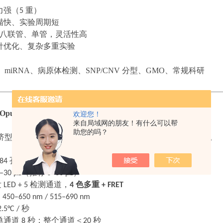
力强（
5
重）
描快、实验周期短
八联管、单管，灵活性高
针优化、复杂多重实验
、
miRNA、病原体检测、SNP/CNV 分型、GMO、常规科研
 Opus 384 详细介绍
欢迎您！
来自局域网的朋友！有什么可以帮
助您的吗？
济型
qPCR，适合大批量样本、药物筛选、样本库、流行病学。
384
孔（高密度）
–30 μL
（推荐
5–30 μL
）
发
LED + 5
检测通道，
4
色多重
+ FRET
：
450–650 nm / 515–690 nm
.5°C /
秒
单通道
8
秒；整个通道＜
20
秒