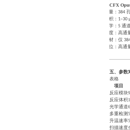
CFX Opus
·
通量：
384
·
体积：
1–30 
·
光学：
5
通
·
速度：高通
·
耗材：仅
38
·
定位：高通
五、参数
表格
项目
反应模块
反应体积
光学通道
多重检测
升温速率
扫描速度