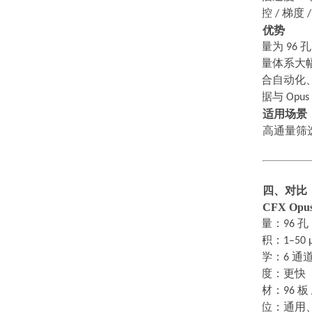
·
温控
/
梯度
优势
·
通量为
96
·
微量体系大
·
适合自动化
·
数据与
Opus
适用场景
高通量筛
四、对比
CFX Opus
·
通量：
96
孔
·
体积：
1–50 
·
光学：
6
通
·
速度：更快
·
耗材：
96
板
·
定位：通用