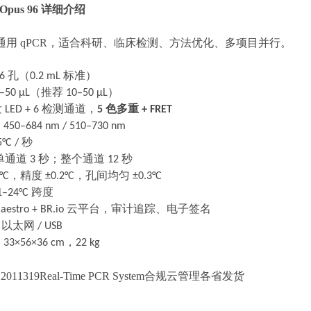
 Opus 96 详细介绍
通用
qPCR，适合科研、临床检测、方法优化、多项目并行。
96
孔（
0.2 mL
标准）
–50 μL
（推荐
10–50 μL
）
发
LED + 6
检测通道，
5
色多重
+ FRET
：
450–684 nm / 510–730 nm
°C /
秒
单通道
3
秒；整个通道
12
秒
°C
，精度
±0.2°C
，孔间均匀
±0.3°C
–24°C
跨度
aestro + BR.io
云平台，审计追踪、电子签名
/
以太网
/ USB
：
33×56×36 cm
，
22 kg
011319Real-Time PCR System合规云管理各省发货