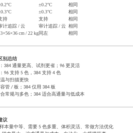
±0.2°C
±0.2°C
相同
±0.3°C
±0.3°C
相同
支持
支持
相同
审计追踪
/ 云
审计追踪
/ 云
相同
33×56×36 cm / 22 kg
同左
相同
区别总结
：
384
通量更高、试剂更省；
96
更灵活
：
96
支持
5
色，
384
支持
4
色
升温与扫描更快
兼容管
/
板；
384
仅用
384
板
适合常规与多色；
384
适合高通量与低成本
建议
样本量中等、需要
5
色多重、体积灵活、常做方法优化