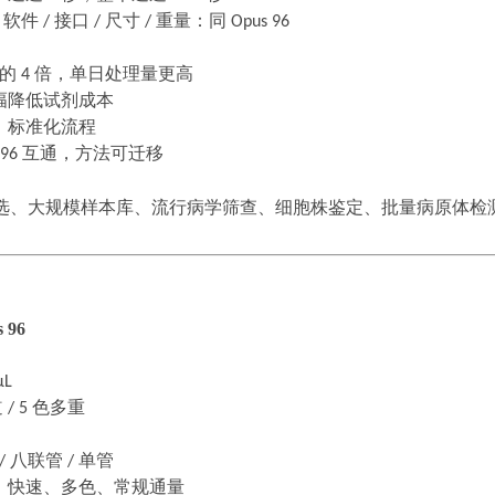
/
软件
/
接口
/
尺寸
/
重量：同
Opus 96
孔的
4
倍，单日处理量更高
幅降低试剂成本
、标准化流程
 96
互通，方法可迁移
选、大规模样本库、流行病学筛查、细胞株鉴定、批量病原体检
 96
μL
道
/ 5
色多重
/
八联管
/
单管
、快速、多色、常规通量