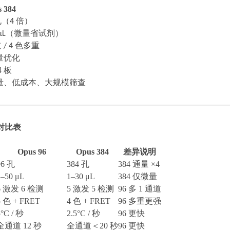
 384
孔（
4
倍）
μL
（微量省试剂）
道
/ 4
色多重
量优化
4
板
量、低成本、大规模筛查
对比表
Opus 96
Opus 384
差异说明
96 孔
384 孔
384 通量 ×4
1–50 μL
1–30 μL
384 仅微量
6 激发 6 检测
5 激发 5 检测
96 多 1 通道
5 色 + FRET
4 色 + FRET
96 多重更强
5°C / 秒
2.5°C / 秒
96 更快
全通道
12 秒
全通道＜
20 秒
96 更快