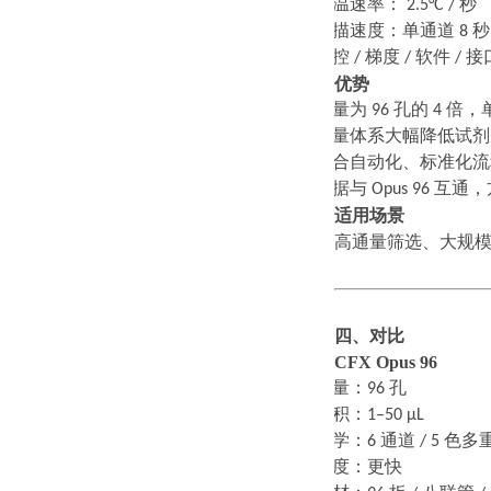
·
升温速率：
2.5°C /
秒
·
扫描速度：单通道
8
秒
·
温控
/
梯度
/
软件
/
接
优势
·
通量为
96
孔的
4
倍，
·
微量体系大幅降低试剂
·
适合自动化、标准化流
·
数据与
Opus 96
互通，
适用场景
高通量筛选、大规
四、对比
CFX Opus 96
·
通量：
96
孔
·
体积：
1–50 μL
·
光学：
6
通道
/ 5
色多
·
速度：更快