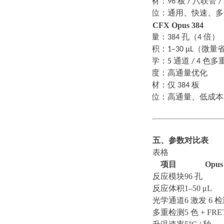
·
耗材：
96
板
/
八联管
/
·
定位：通用、快速、多
CFX Opus 384
·
通量：
384
孔（
4
倍）
·
体积：
1–30 μL
（微量
·
光学：
5
通道
/ 4
色多
·
速度：高通量优化
·
耗材：仅
384
板
·
定位：高通量、低成本
五、参数对比表
表格
项目
Opus
反应模块
96 孔
反应体积
1–50 μL
光学通道
6 激发 6 
多重检测
5 色 + FRE