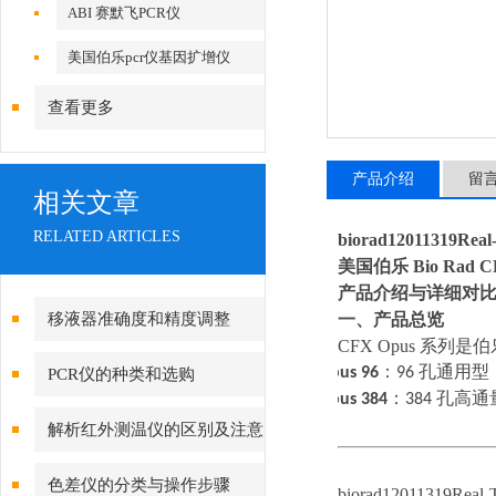
ABI 赛默飞PCR仪
美国伯乐pcr仪基因扩增仪
查看更多
产品介绍
留
相关文章
RELATED ARTICLES
biorad12011319R
美国伯乐
Bio Rad 
产品介绍与详细对
移液器准确度和精度调整
一、产品总览
CFX Opus 系
·
Opus 96
：
96
孔通用型
PCR仪的种类和选购
·
Opus 384
：
384
孔高通
解析红外测温仪的区别及注意
事项
色差仪的分类与操作步骤
biorad12011319Re