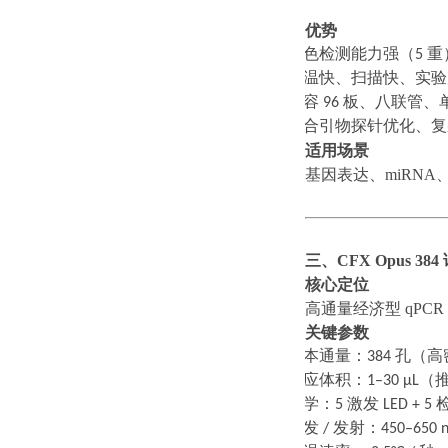
优势
·
多色检测能力强（
5
重
·
升温快、扫描快、实验
·
兼容
96
板、八联管、
·
适合引物探针优化、复
适用场景
基因表达、
miRN
三、
CFX Opus 38
核心定位
高通量经济型
qPC
关键参数
·
样本通量：
384
孔（高
·
反应体积：
1–30 μL
（
·
光学：
5
激发
LED + 5
·
激发
/
发射：
450–650 