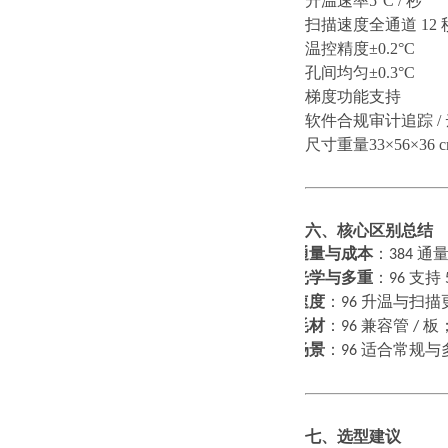
升温速率
5°C / 秒
扫描速度
全通道
12 
温控精度
±0.2°C
孔间均匀
±0.3°C
梯度功能
支持
软件合规
审计追踪
/
尺寸重量
33×56×36 c
六、核心区别总结
通量与成本
：
384
通
1.
光学与多重
：
96
支持
2.
速度
：
96
升温与扫描
3.
耗材
：
96
兼容管
/
板
4.
场景
：
96
适合常规与
5.
七、选型建议