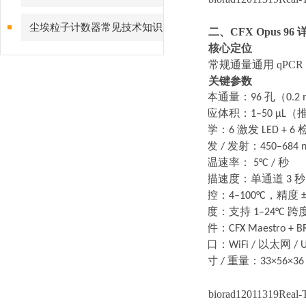
尘埃粒子计数器常见技术知识
二、
CFX Opus 9
核心定位
点解答
常规通量通用
qPC
关键参数
·
样本通量：
96
孔（
0.2
·
反应体积：
1–50 μL
（
·
光学：
6
激发
LED + 6
·
激发
/
发射：
450–684 
·
升温速率：
5°C /
秒
·
扫描速度：单通道
3
秒
·
温控：
4–100°C
，精度
±
·
梯度：支持
1–24°C
跨
·
软件：
CFX Maestro + B
·
接口：
WiFi /
以太网
/ 
·
尺寸
/
重量：
33×56×36
biorad12011319Re