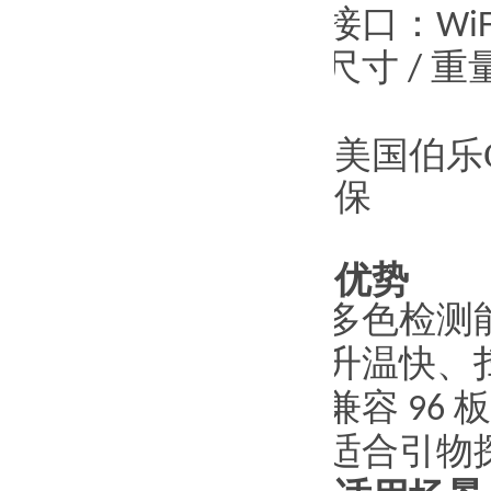
·
接口：
WiF
·
尺寸
/
重
美国伯乐C
保
优势
·
多色检测
·
升温快、
·
兼容
96
板
·
适合引物