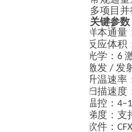
多项目并
关键参数
·
样本通量
·
反应体积
·
光学：
6
·
激发
/
发
·
升温速率
·
扫描速度
·
温控：
4–1
·
梯度：支
·
软件：
CFX