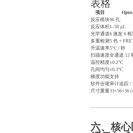
表格
项目
Opus
反应模块
96 孔
反应体积
1–50 μL
光学通道
6 激发 6 
多重检测
5 色 + FRE
升温速率
5°C / 秒
扫描速度
全通道
12 
温控精度
±0.2°C
孔间均匀
±0.3°C
梯度功能
支持
软件合规
审计追踪
/
尺寸重量
33×56×36 c
六、核心