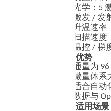
·
光学：
5
·
激发
/
发
·
升温速率
·
扫描速度
·
温控
/
梯
优势
·
通量为
96
·
微量体系
·
适合自动
·
数据与
Op
适用场景