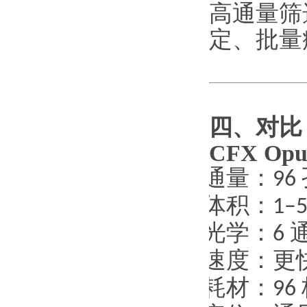
高通量筛
定、批量
四、对比
CFX Opu
·
通量：
96
·
体积：
1–5
·
光学：
6
·
速度：更
·
耗材：
96