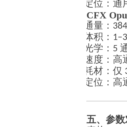
·
定位：通
CFX Opu
·
通量：
38
·
体积：
1–3
·
光学：
5
·
速度：高
·
耗材：仅
·
定位：高
五、参数