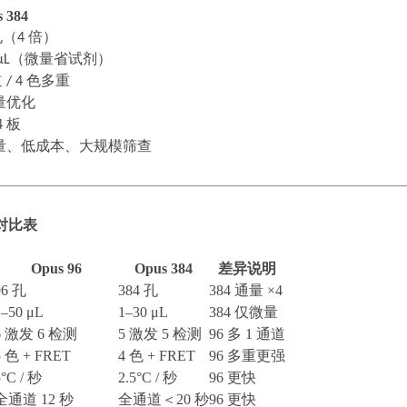
 384
孔（
4
倍）
μL
（微量省试剂）
道
/ 4
色多重
量优化
4
板
量、低成本、大规模筛查
对比表
Opus 96
Opus 384
差异说明
96 孔
384 孔
384 通量 ×4
1–50 μL
1–30 μL
384 仅微量
6 激发 6 检测
5 激发 5 检测
96 多 1 通道
5 色 + FRET
4 色 + FRET
96 多重更强
5°C / 秒
2.5°C / 秒
96 更快
全通道
12 秒
全通道＜
20 秒
96 更快