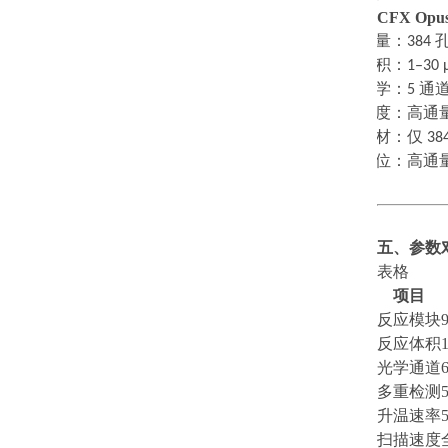
CFX Opus
·
通量：
384
·
体积：
1–30 
·
光学：
5
通
·
速度：高通
·
耗材：仅
38
·
定位：高通
五、参数
表格
项目
反应模块
反应体积
光学通道
多重检测
升温速率
扫描速度