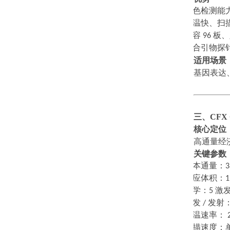
·
多色检测能
·
升温快、扫
·
兼容
96
板、
·
适合引物探
适用场景
基因表达
三、
CFX
核心定位
高通量经
关键参数
·
样本通量：
·
反应体积：
1
·
光学：
5
激
·
激发
/
发射
·
升温速率：
2
·
扫描速度：