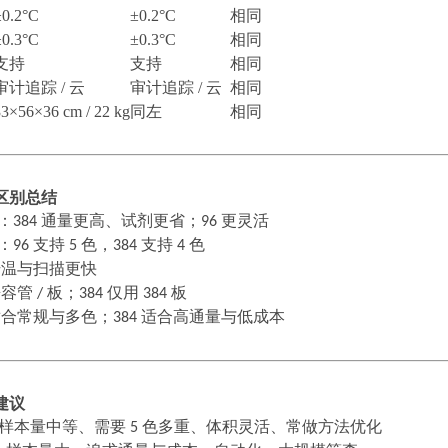
±0.2°C
±0.2°C
相同
±0.3°C
±0.3°C
相同
支持
支持
相同
审计追踪
/ 云
审计追踪
/ 云
相同
33×56×36 cm / 22 kg
同左
相同
区别总结
：
384
通量更高、试剂更省；
96
更灵活
：
96
支持
5
色，
384
支持
4
色
升温与扫描更快
兼容管
/
板；
384
仅用
384
板
适合常规与多色；
384
适合高通量与低成本
建议
样本量中等、需要
5
色多重、体积灵活、常做方法优化