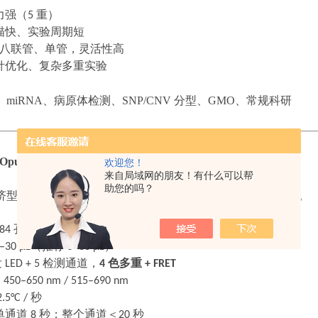
力强（
5
重）
描快、实验周期短
八联管、单管，灵活性高
针优化、复杂多重实验
、
miRNA、病原体检测、SNP/CNV 分型、GMO、常规科研
 Opus 384 详细介绍
欢迎您！
来自局域网的朋友！有什么可以帮
助您的吗？
济型
qPCR，适合大批量样本、药物筛选、样本库、流行病学。
384
孔（高密度）
–30 μL
（推荐
5–30 μL
）
发
LED + 5
检测通道，
4
色多重
+ FRET
：
450–650 nm / 515–690 nm
.5°C /
秒
单通道
8
秒；整个通道＜
20
秒