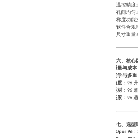
温控精度
孔间均匀
梯度功能
软件合规
尺寸重量
六、核心
通量与成本
1.
光学与多重
2.
速度
：
96
3.
耗材
：
96
4.
场景
：
96
5.
七、选型
·
选
Opus 96
：