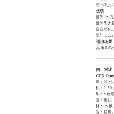
·
温控
/
梯度
优势
·
通量为
96
·
微量体系大
·
适合自动化
·
数据与
Opus
适用场景
高通量筛
四、对比
CFX Opus
·
通量：
96
孔
·
体积：
1–50 
·
光学：
6
通
·
速度：更快
·
耗材：
96
板
·
定位：通用