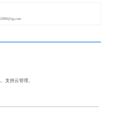
新一代 qPCR 平台，温控精准、光学稳定、软件合规、支持云管理。
型，速度快、多色强、体积灵
06@qq.com
合规、支持云管理。