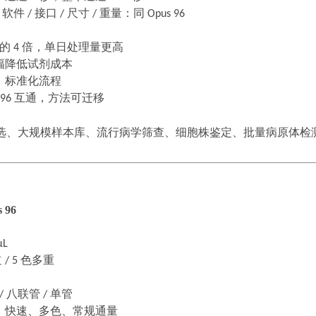
/
软件
/
接口
/
尺寸
/
重量：同
Opus 96
孔的
4
倍，单日处理量更高
幅降低试剂成本
、标准化流程
 96
互通，方法可迁移
选、大规模样本库、流行病学筛查、细胞株鉴定、批量病原体检
 96
μL
道
/ 5
色多重
/
八联管
/
单管
、快速、多色、常规通量