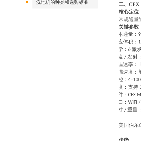
洗地机的种类和选购标准
二、
CFX
核心定位
常规通量
关键参数
·
样本通量：
·
反应体积：
1
·
光学：
6
激
·
激发
/
发射
·
升温速率：
5
·
扫描速度：
·
温控：
4–100
·
梯度：支持
1
·
软件：
CFX M
·
接口：
WiFi 
·
尺寸
/
重量
美国伯乐CF
优势