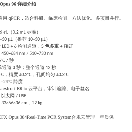
 Opus 96 详细介绍
通用
qPCR，适合科研、临床检测、方法优化、多项目并行。
96
孔（
0.2 mL
标准）
–50 μL
（推荐
10–50 μL
）
发
LED + 6
检测通道，
5
色多重
+ FRET
：
450–684 nm / 510–730 nm
°C /
秒
单通道
3
秒；整个通道
12
秒
°C
，精度
±0.2°C
，孔间均匀
±0.3°C
–24°C
跨度
aestro + BR.io
云平台，审计追踪、电子签名
/
以太网
/ USB
：
33×56×36 cm
，
22 kg
X Opus 384Real-Time PCR System合规云管理一年质保