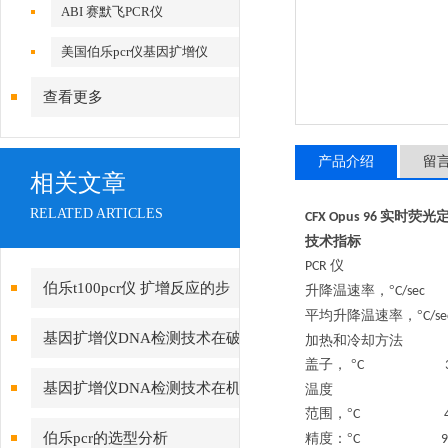
ABI 赛默飞PCR仪
美国伯乐pcr仪基因扩增仪
查看更多
产品介绍
留
相关文章
RELATED ARTICLES
实时荧光
CFX Opus 96
技术指标
仪
PCR
伯乐t100pcr仪 扩增反应的步
升降温速率，
°
C/s
平均升降温速率，
°
C/
骤
基因扩增仪DNA检测技术在破
加热和冷却方法
盖子，
°
C 3
案的应用
基因扩增仪DNA检测技术在机
温度
范围，
°
C 
关破案的应用
伯乐pcr的选型分析
精度：
°
C 9