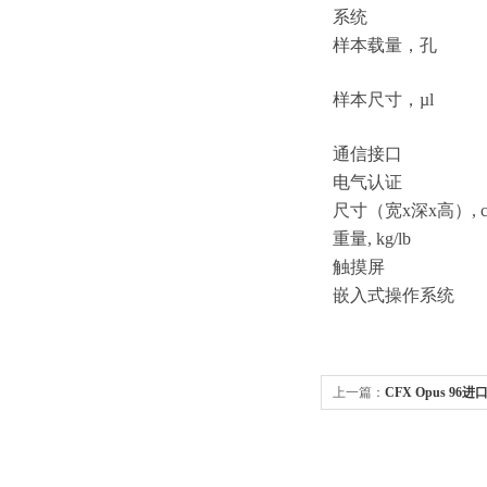
系统
样本载量，孔
样本尺寸，
µl
通信接口
电气认证
尺寸（宽
x深x高）, c
重量
, kg/lb
触摸屏
嵌入式操作系统
上一篇：
CFX Opus 96进
全国