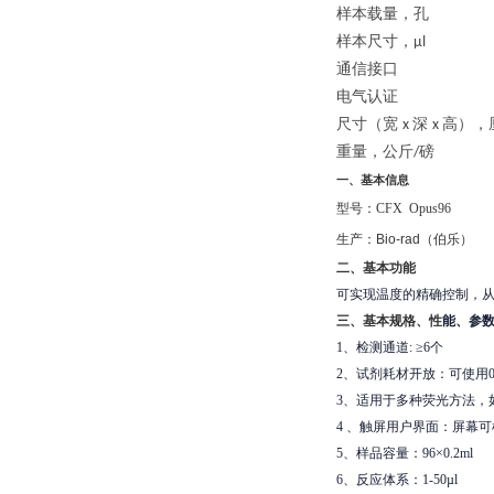
样本载量，孔
样本尺寸，
µl 
通信接口
电气认证
尺寸（宽
深
高），
x
x
重量，公斤
/
一、基本信息
型号：
CFX Opus96
生产：
Bio-rad
（伯乐）
二、基本功能
可实现温度的精确控制，
三、基本规格、性
能、参
1、检测通道: ≥6个
2、试剂耗材开放：可使用0
3、适用于多种荧光方法，如Taqma
4 、触屏用户界面：屏幕可
5、样品容量：96×0.2ml
6、反应体系：1-50µl