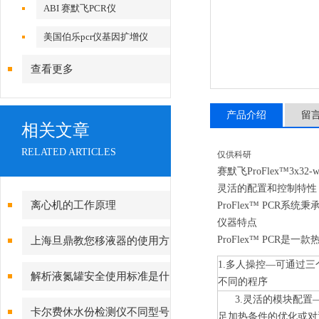
ABI 赛默飞PCR仪
美国伯乐pcr仪基因扩增仪
查看更多
产品介绍
留
相关文章
RELATED ARTICLES
仅供科研
赛默飞ProFlex™3x32-we
灵活的配置和控制特性
离心机的工作原理
ProFlex™ PCR系
仪器特点
ProFlex™ PC
上海旦鼎教您移液器的使用方
1.
多人操控—可通过三
法小妙招
解析液氮罐安全使用标准是什
不同的程序
3.灵活的模块配置
么
卡尔费休水份检测仪不同型号
足加热条件的优化或对