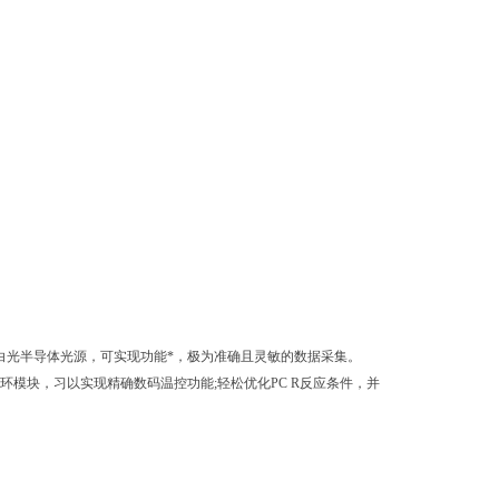
®技术采用高亮度白光半导体光源，可实现功能*，极为准确且灵敏的数据采集。
tier热循环模块，习以实现精确数码温控功能;轻松优化PC R反应条件，并