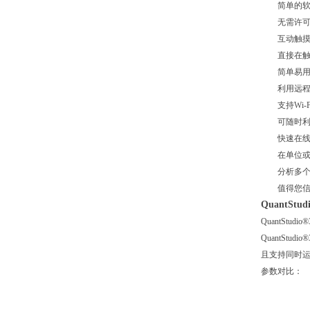
简单的软件
无需许可
互动触摸
直接在触摸
简单易用
利用远程监
支持Wi-F
可随时利用
快速在线共
在单位或范
分析多个数
值得您信
QuantS
QuantSt
QuantSt
且支持同时
参数对比：
性能