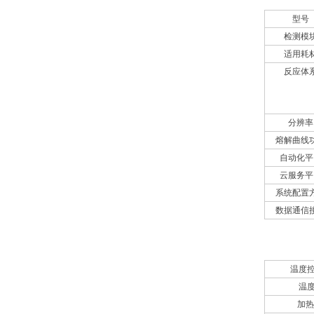
型号
检测模
适用耗
反应体
分辨率
熔解曲线
自动化平
云服务平
系统配置
数据通信
热循环系
温度
温
加热