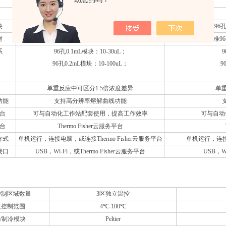
QuantStudio™ 3
块
标准96孔模块、快速96孔模块
标准96
材
标准96孔板、12×8联管、96×0.2ml单管
标准96
系
96孔0.1mL模块：10-30uL；
9
96孔0.2mL模块：10-100uL；
9
单重反应中可区分1.5倍浓度差异
单重
功能
支持高分辨率熔解曲线功能
台
可与自动化工作站配套使用，提高工作效率
可与自动
台
Thermo Fisher云服务平台
方式
单机运行，连接电脑，或连接Thermo Fisher云服务平台
单机运行，连接电
接口
USB，Wi-Fi，或Thermo Fisher云服务平台
USB，W
统
控制区域数量
3区独立温控
度控制范围
4℃-100℃
/制冷模块
Peltier