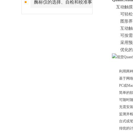
酶标仪的选择、自检和校准事
互动触摸
项
可轻松识
图形界面可
互动触摸屏
可按需要
采用预先
优化的工
利用两种方
基于网络
PC或Ma
简单的软件
可随时随地
无需安装软
监测并检
台式或笔
传统的计