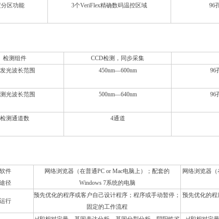
度分区功能
3个VeriFlex精确数码温控区域
96
统
检测组件
CCD检测，同步采集
发光波长范围
450nm—600nm
96
测光波长范围
500nm—640nm
96
检测通道数
4通道
软件
网络浏览器（在普通PC or Mac电脑上）；配套的
网络浏览器（在普
途径
Windows 7系统的电脑
预先优化的程序或客户自己设计程序；程序或手动暂停；
预先优化的程
运行
固定的工作流程