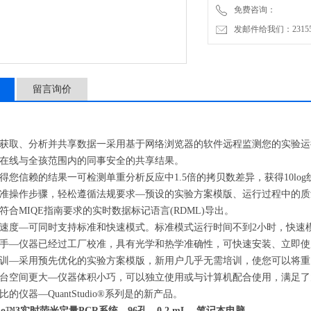
免费咨询：
发邮件给我们：2315528
留言询价
获取、分析并共享数据一采用基于网络浏览器的软件远程监测您的实验运
在线与全孩范围内的同事安全的共享结果。
信赖的结果一可检测单重分析反应中1.5倍的拷贝数差异，获得10log
作步骤，轻松遵循法规要求—预设的实验方案模版、运行过程中的质量控
符合MIQE指南要求的实时数据标记语言(RDML)导出。
—可同时支持标准和快速模式。标准模式运行时间不到2小时，快速模
—仪器已经过工厂校准，具有光学和热学准确性，可快速安装、立即使
—采用预先优化的实验方案模版，新用户几乎无需培训，使您可以将重
台空间
更大
—仪器体积小巧，可以独立使用或与计算机配合使用，满足了
仪器—QuantStudio®系列是的新产品。
tudio™3实时荧光定量PCR系统，96孔，0.2 mL，笔记本电脑