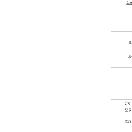
温
光学检测系
激
检
软件
分析
登录
程序