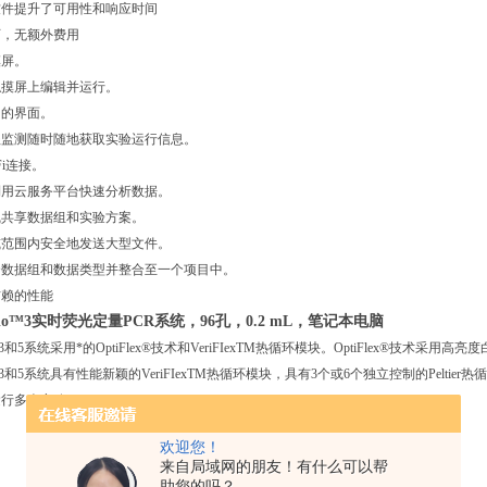
提升了可用性和响应时间
，无额外费用
屏。
屏上编辑并运行。
的界面。
测随时随地获取实验运行信息。
i连接。
云服务平台快速分析数据。
享数据组和实验方案。
围内安全地发送大型文件。
据组和数据类型并整合至一个项目中。
赖的性能
tudio™3实时荧光定量PCR系统，96孔，0.2 mL，笔记本电脑
udio®3和5系统采用*的OptiFlex®技术和VeriFIexTM热循环模块。OptiFlex
udio®3和5系统具有性能新颖的VeriFIexTM热循环模块，具有3个或6个独立控制的Pel
运行多个实验。
欢迎您！
来自局域网的朋友！有什么可以帮
助您的吗？