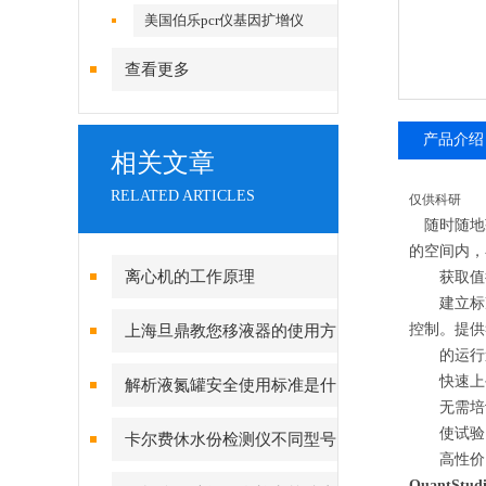
美国伯乐pcr仪基因扩增仪
查看更多
产品介绍
相关文章
RELATED ARTICLES
仅供科研
随时随地
的空间内，
离心机的工作原理
获取值得您
建立标准操
控制。提供
上海旦鼎教您移液器的使用方
的运行速度
法小妙招
快速上手
解析液氮罐安全使用标准是什
无需培训
么
使试验
卡尔费休水份检测仪不同型号
高性价比的
的特点
QuantS