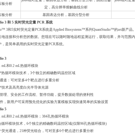
jd和相对定量，基因表达分析，基因分型分析，阴阳性鉴
jd和相对
应板分析
定，高分辨率熔解曲线分析
应板分析
基因表达分析，基因分型分析
udio 3 和 5 实时荧光定量 PCR 系统
udio™ 3和5实时荧光定量PCR系统是Applied Biosystems™系列QuantStudio™的ze
地连接和分析您的数据。您现在可以随时随地远程监测运行，获取结果，并与范围内同事进行
户，是简单易用的实时荧光定量PCR系统。
io 3
.1 mL和0.2 mL热循环模块
iFlex™热循环模块技术，3个独立的精确数码温控区域
光通道：可对至多4个靶点进行多重分析
Flex™技术及高亮度白光半导体光源
账户管理、安全的工作流程、暂停功能，提升数据处理的便利性
的软件，新用户可采用预先优化的实验方案模板实现快速简单的实验设置
io 5
0.1 mL和0.2 mL热循环模块；384孔热循环模块
iFlex热循环模块技术，6个独立的精确数码温控区域(仅限96孔热循环模块)
：6个荧光通道，21种荧光组合，可对至多6个靶点进行多重分析