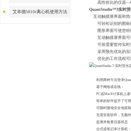
高性价比的仪器—Qua
意事项
QuantStudio™3
艾本德5810r离心机使用方法
互动触摸屏界面和简
简要步骤
可轻松识别的图标能
图形界面可使您轻松编
互动触摸屏界面可使您
可按需要暂停实时荧
采用预先优化的实验
优化的工作流程可以
利用两种方法登录Quan
基于网络或在线：
PC或Mac®计算机上基
简单的软件提升了可用
可随时随地安全地获取
无需安装软件，无额外
监测并检查仪器状态
台式或笔记本计算机