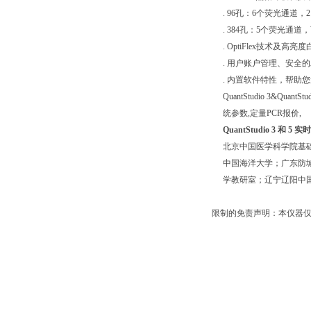
. 96孔：6个荧光通道
. 384孔：5个荧光通
. OptiFlex技术及高
. 用户账户管理、安全
. 内置软件特性，帮助您遵
QuantStudio 3&Qua
统参数,定量PCR报价,
QuantStudio 3 和 5
北京中国医学科学院基
中国海洋大学
；
广东防
学教研室
；
辽宁辽阳中
限制的免责声明：本仪器仅