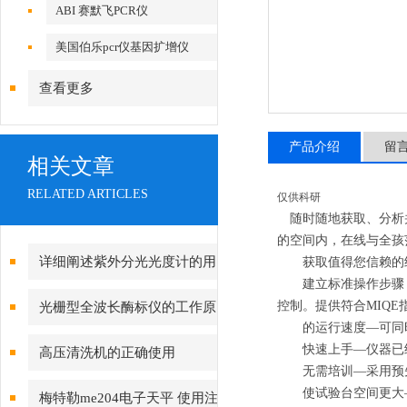
ABI 赛默飞PCR仪
美国伯乐pcr仪基因扩增仪
查看更多
产品介绍
留
相关文章
RELATED ARTICLES
仅供科研
随时随地获取、分析并
的空间内，在线与全孩
详细阐述紫外分光光度计的用
获取值得您信赖的结果
建立标准操作步骤，轻
途及工作原理
控制。提供符合MIQE
光栅型全波长酶标仪的工作原
的运行速度—可同时支
理
快速上手—仪器已经
高压清洗机的正确使用
无需培训—采用预先
使试验台空间
更大
梅特勒me204电子天平 使用注