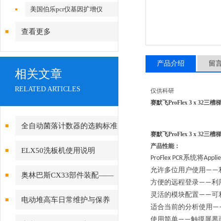
美国伯乐pcr仪基因扩增仪
查看更多
产品介绍
留
相关文章
RELATED ARTICLES
仅供科研
赛默飞ProFlex 3 x 32三
全自动菌落计数器的选购标准
赛默飞ProFlex 3 x 32三
产品性能：
ELX50洗板机使用说明
系统将
ProFlex PCR
Appli
允许多位用户使用
——
奥林巴斯CX33部件装配——
方便的远程登录
利
——
目镜的安装
灵活的模块配置
可
——
电动堆高车日常维护与保养
适合当前的分析使用
—
使
用简单
触摸屏界
——