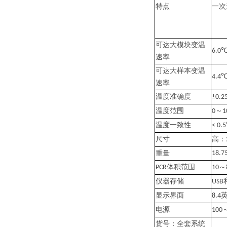
特点
一次
可达
大模块变温
6.0℃
速率
可达
大样本变温
4.4℃
速率
温度准确度
±0.
温度范围
～
0
1
温度一致性
< 0.
尺寸
高：
重量
18.7
体积范围
～
PCR
10
仪器存储
USB
显示界面
8.4
电源
100
货号：全套系统