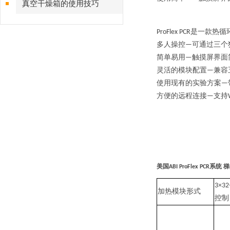
真空干燥箱的使用技巧
是一款热循
ProFlex PCR
多人操控
可通过三个
—
简单易用
触摸屏界面
—
灵活的模块配置
兼容
—
使用现有的实验方案
—
方便的远程连接
支持
—
美国
系统 
ABI ProFlex PCR
3×32-
加热模块形式
控制