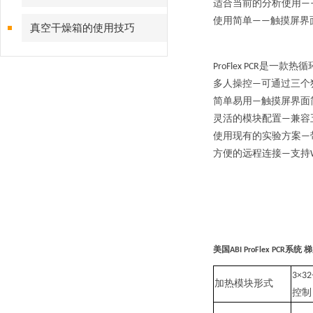
适合当前的分析使用
—
使
用简单
触摸屏界
——
真空干燥箱的使用技巧
是一款热循
ProFlex PCR
多人操控
可通过三个
—
简单易用
触摸屏界面
—
灵活的模块配置
兼容
—
使用现有的实验方案
—
方便的远程连接
支持
—
美国
系统 
ABI ProFlex PCR
3×32-
加热模块形式
控制