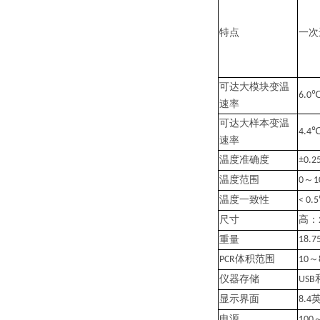
特点
一次
可达
大模块变温
6.0℃
速率
可达
大样本变温
4.4℃
速率
温度准确度
±0.
温度范围
～
0
1
温度一致性
< 0.
尺寸
高：
重量
18.7
体积范围
～
PCR
10
仪器存储
USB
显示界面
8.4
电源
100