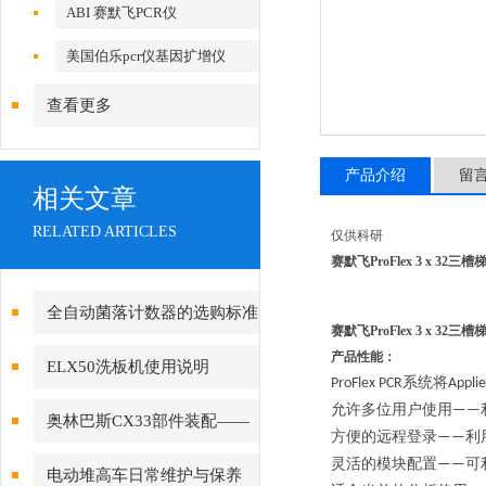
ABI 赛默飞PCR仪
美国伯乐pcr仪基因扩增仪
查看更多
产品介绍
留
相关文章
RELATED ARTICLES
仅供科研
赛默飞ProFlex 3 x 32三
全自动菌落计数器的选购标准
赛默飞ProFlex 3 x 32三
产品性能：
ELX50洗板机使用说明
系统将
ProFlex PCR
Appli
允许多位用户使用
——
奥林巴斯CX33部件装配——
方便的远程登录
利
——
目镜的安装
灵活的模块配置
可
——
电动堆高车日常维护与保养