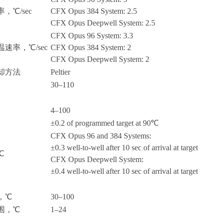
率，
℃/sec
CFX Opus 384 System: 2.5
CFX Opus Deepwell System: 2.5
CFX Opus 96 System: 3.3
温速率，
℃/sec
CFX Opus 384 System: 2
CFX Opus Deepwell System: 2
却方法
Peltier
30–110
4–100
±0.2 of programmed target at 90℃
CFX Opus 96 and 384 Systems:
±0.3 well-to-well after 10 sec of arrival at target
℃
CFX Opus Deepwell System:
±0.4 well-to-well after 10 sec of arrival at target
，
℃
30–100
围，
℃
1–24