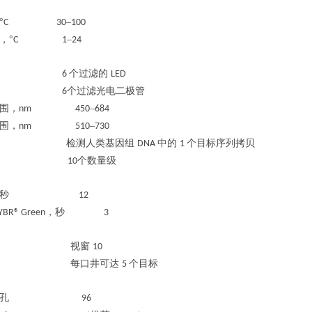
°
–
C 30
100
，
°
–
C 1
24
个过滤的
6
LED
个过滤光电二极管
6
围，
–
nm 450
684
围，
–
nm 510
730
检测人类基因组
中的
个目标序列拷贝
DNA
1
个数量级
10
秒
12
，秒
YBR® Green
3
视窗
10
每口井可达
个目标
5
孔
96