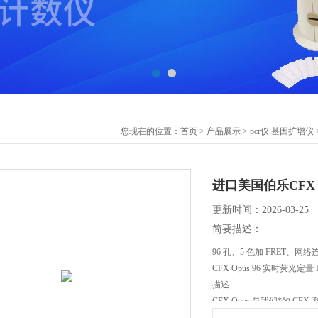
您现在的位置：
首页
>
产品展示
>
pcr仪 基因扩增仪
进口美国伯乐CFX O
更新时间：2026-03-25
简要描述：
96 孔、5 色加 FRET、网络
CFX Opus 96 实时荧光定量 P
描述
CFX Opus 是我们*的 CF
CFX Opus 96 实时荧光