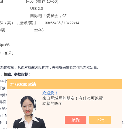
–
（推荐
–
）
µl 1
50
10
50
USB 2.0
国际电工委员会，
CE
深
高），厘米
英寸
x
/
33x56x36 / 13x22x14
磅
/
22/48
pus96
d
（伯乐）
能
的精确控制，从而对核酸片段扩增，并能够采集荧光信号精准定量。
格、性
能、参数指标：
≥6个
开放：可使用0.2ml单管、八联管、96孔板，支持各种试剂
欢迎您！
方法，如Taqman，Molecular Beacon，FRET探针，SYBR Green I等
来自局域网的朋友！有什么可以帮
户界面：屏幕可根据用户使用进行12-55调整角度，创建和修改实验程序。
助您的吗？
6×0.2ml
-50µl
6个，每个通道一个独立光源，例如：四通道四个光源独立激发，避免光路互相干扰。