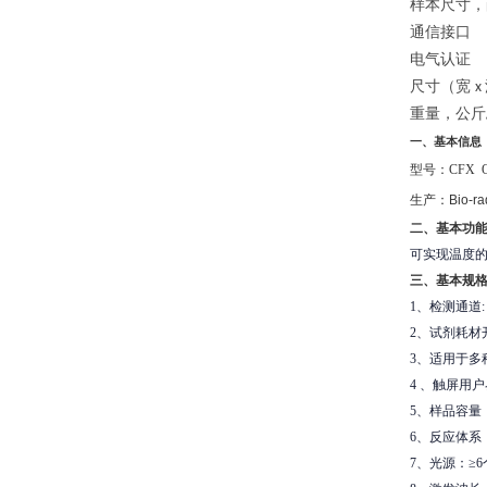
样本尺寸，
通信接口
电气认证
尺寸（宽
x
重量，公斤
一、基本信息
型号：
CFX O
生产：
Bio-ra
二、基本功
可实现温度
三、基本规
1、检测通道: 
2、试剂耗材
3、适用于多种荧光
4 、触屏用
5、样品容量：9
6、反应体系：1
7、光源：≥