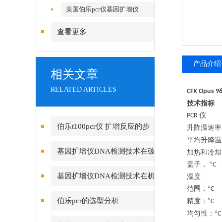
美国伯乐pcr仪基因扩增仪
查看更多
产品介绍
相关文章
RELATED ARTICLES
CFX Opus 9
技术指标
仪
PCR
伯乐t100pcr仪 扩增反应的步
升降温速率
平均升降温
骤
基因扩增仪DNA检测技术在破
加热和冷却
盖子，
°
案的应用
基因扩增仪DNA检测技术在机
温度
范围，
°
关破案的应用
伯乐pcr的选型分析
精度：
°
均匀性：
°