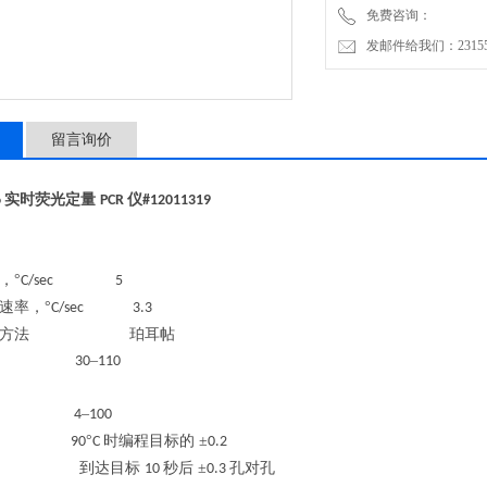
免费咨询：
更均匀的热性能
发邮件给我们：2315528
扩展的连接性——Wi-Fi、
留言询价
实时荧光定量
仪
6
PCR
#12011319
，
°
C/sec 5
速率，
°
C/sec 3.3
方法
珀耳帖
–
C 30
110
–
C 4
100
°
时编程目标的 ±
C 90
C
0.2
到达目标
秒后 ±
孔对孔
C
10
0.3