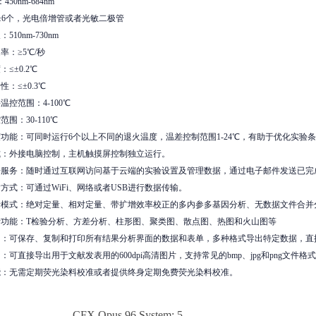
50nm-684nm
≥6个，光电倍增管或者光敏二极管
510nm-730nm
率：≥5℃/秒
≤±0.2℃
性：≤±0.3℃
温控范围：4-100℃
范围：30-110℃
度功能：可同时运行6个以上不同的退火温度，温差控制范围1-24℃，有助于优化实验
式：外接电脑控制，主机触摸屏控制独立运行。
据服务：随时通过互联网访问基于云端的实验设置及管理数据，通过电子邮件发送已
输方式：可通过WiFi、网络或者USB进行数据传输。
析模式：绝对定量、相对定量、带扩增效率校正的多内参多基因分析、无数据文件合并
析功能：T检验分析、方差分析、柱形图、聚类图、散点图、热图和火山图等
出：可保存、复制和打印所有结果分析界面的数据和表单，多种格式导出特定数据，直接拷贝粘贴进
：可直接导出用于文献发表用的600dpi高清图片，支持常见的bmp、jpg和png文件格
能：无需定期荧光染料校准或者提供终身定期免费荧光染料校准。
CFX Opus 96 System: 5