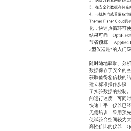
2、快速分析复杂的数据
3、在安全的数据存储空
4、与机构内或普遍各地
Thermo Fisher 
化，快速热循环可使
结果可靠—Opti
节省预算 —Applie
3型仪器是*的入门
随时随地获取、分
数据保存于安全的
获取值得您信赖的结
建立标准操作步骤，
了实验数据的控制。
的运行速度—可同时
快速上手—仪器已
无需培训—采用预
使试验台空间
较为
高性价比的仪器—Qu