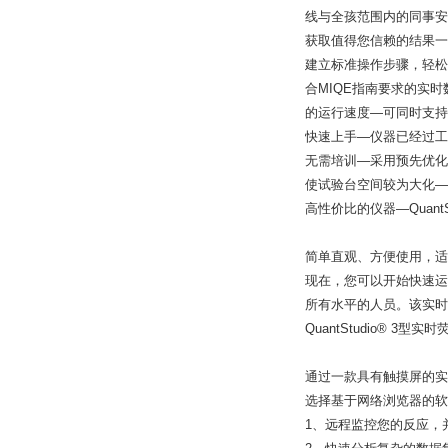
线与全孩范围内的同事安
获取值得您信赖的结果一可
建立标准操作步骤，轻松
合MIQE指南要求的实时
的运行速度—可同时支持
快速上手—仪器已经过工
无需培训—采用预先优化
使试验台空间
较为
大化—
高性价比的仪器—Quant
简单直观、方便使用，适
现在，您可以开始快速运行Ap
所有水平的人员。该实时荧光
QuantStudio® 3
通过一款具有触摸屏的实
选择基于网络浏览器的软件选
1、远程监控您的反应，