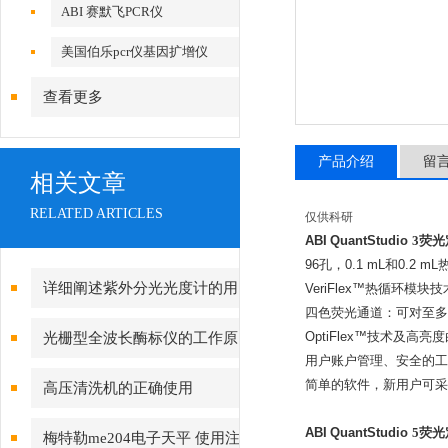
ABI 赛默飞PCR仪
美国伯乐pcr仪基因扩增仪
查看更多
产品介绍
留
相关文章
RELATED ARTICLES
仅供科研
ABI
QuantStudio
3荧光
96孔，0.1 mL和0.2 
详细阐述紫外分光光度计的用
VeriFlex™热循环模
四色荧光通道：可对至多
途及工作原理
光栅型全波长酶标仪的工作原
OptiFlex™技术及高
用户账户管理、安全的工
理
简单的软件，新用户可采
高压清洗机的正确使用
ABI
QuantStudio
5荧光
梅特勒me204电子天平 使用注