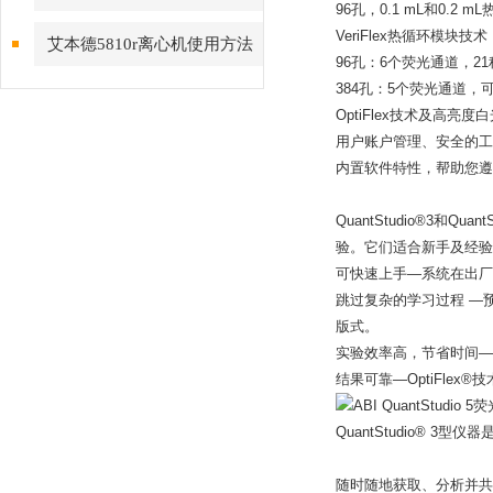
96孔，0.1 mL和0.2
意事项
VeriFlex热循环模块
艾本德5810r离心机使用方法
96孔：6个荧光通道，2
简要步骤
384孔：5个荧光通道，
OptiFlex技术及高亮
用户账户管理、安全的工
内置软件特性，帮助您遵循F
QuantStudio®3和Qu
验。它们适合新手及经验
可快速上手—系统在出厂
跳过复杂的学习过程 —预
版式。
实验效率高，节省时间—V
结果可靠—OptiFle
QuantStudio® 3
随时随地获取、分析并共