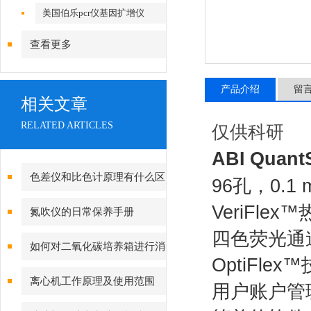
美国伯乐pcr仪基因扩增仪
查看更多
产品介绍
留
相关文章
RELATED ARTICLES
仅供科研
ABI
Quant
色差仪和比色计原理有什么区
96孔，0.1
别？
VeriFl
氮吹仪的日常保养手册
四色荧光通
如何对二氧化碳培养箱进行消
OptiFl
毒灭菌呢？
离心机工作原理及使用范围
用户账户管