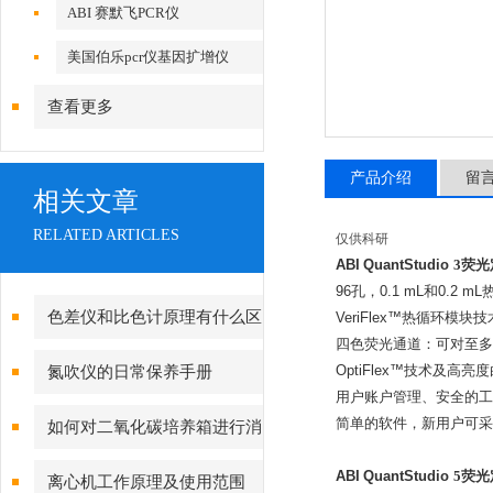
ABI 赛默飞PCR仪
美国伯乐pcr仪基因扩增仪
查看更多
产品介绍
留
相关文章
RELATED ARTICLES
仅供科研
ABI
QuantStudio
3荧光
96孔，0.1 mL和0.2 
色差仪和比色计原理有什么区
VeriFlex™热循环模
四色荧光通道：可对至多
别？
氮吹仪的日常保养手册
OptiFlex™技术及高
用户账户管理、安全的工
简单的软件，新用户可采
如何对二氧化碳培养箱进行消
毒灭菌呢？
ABI
QuantStudio
5荧光
离心机工作原理及使用范围