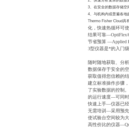
2、快速分析复杂的数据
3、在安全的数据存储空
4、与机构内或普遍各地
Thermo Fisher 
化，快速热循环可使
结果可靠—Opti
节省预算 —Applie
3型仪器是*的入门
随时随地获取、分
数据保存于安全的
获取值得您信赖的结
建立标准操作步骤，
了实验数据的控制。
的运行速度—可同时
快速上手—仪器已
无需培训—采用预
使试验台空间
较为
高性价比的仪器—Qu