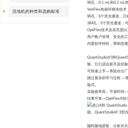
96孔，0.1 mL和0.2
VeriFlex热循环模块
洗地机的种类和选购标准
96孔：6个荧光通道，2
384孔：5个荧光通道，
OptiFlex技术及高亮
用户账户管理、安全的工
内置软件特性，帮助您遵循F
QuantStudio®3和Qu
验。它们适合新手及经验
可快速上手—系统在出厂
跳过复杂的学习过程 —预
版式。
实验效率高，节省时间—V
结果可靠—OptiFle
能。QuantStudio
随时随地获取、分析并共