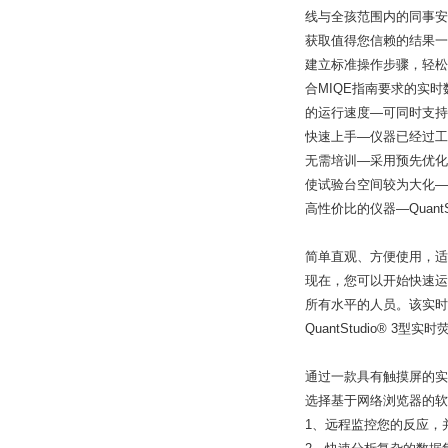
线与全孩范围内的同事安
获取值得您信赖的结果一可
建立标准操作步骤，轻松
合MIQE指南要求的实时
的运行速度—可同时支持
快速上手—仪器已经过工
无需培训—采用预先优化
使试验台空间
较为
大化—
高性价比的仪器—Quant
简单直观、方便使用，适
现在，您可以开始快速运行Ap
所有水平的人员。该实时荧光
QuantStudio® 3
通过一款具有触摸屏的实
选择基于网络浏览器的软件选
1、远程监控您的反应，