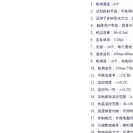
1、检测通道: ≥6个
2、试剂耗材开放：可使用0
3、适用于多种荧光方法，如Taqma
4 、触屏用户界面：屏幕可
5、样品容量：96×0.2ml
6、反应体系：1-50µl
7、光源：≥6个，每个通
8、激发波长：450nm-684n
9、检测器：≥6个，光电
10、检测波长：510nm-730
11、升降温速率：≥5℃/秒
12、温控精度：≤±0.2℃
13、温控均一性：≤±0.3℃
14、加热模块温控范围：4-1
15、热盖温控范围：30-11
16、温度梯度功能：可同
17、控制模式：外接电脑
18、云端数据服务：随时
19、数据传输方式：可通过