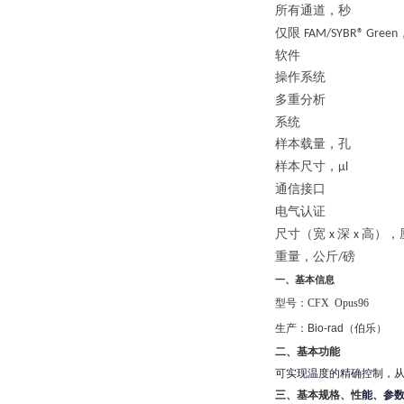
所有通道，秒
仅限
FAM/SYBR® Green
软件
操作系统
多重分析
系统
样本载量，孔
样本尺寸，
µl 
通信接口
电气认证
尺寸（宽
深
高），
x
x
重量，公斤
/
一、基本信息
型号：
CFX Opus96
生产：
Bio-rad
（伯乐）
二、基本功能
可实现温度的精确控制，
三、基本规格、性
能、参