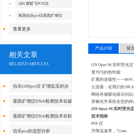
ABI 赛默飞PCR仪
美国伯乐pcr仪基因扩增仪
查看更多
产品介绍
留
相关文章
RELATED ARTICLES
实时荧光
CFX Opus 96
更均匀的热性能
扩展的连接性
——Wi-Fi
伯乐t100pcr仪 扩增反应的步
云连接：在我们的
BR.i
网络存储驱动器访问以
骤
基因扩增仪DNA检测技术在破
穿梭光学系统在您的样
实时荧光
CFX Opus 96
案的应用
基因扩增仪DNA检测技术在机
技术指标
仪
PCR
关破案的应用
伯乐pcr的选型分析
升降温速率，
°
C/s