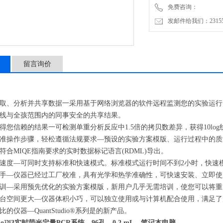
免费咨询：
发邮件给我们：2315528
留言询价
取、分析并共享数据一采用基于网络浏览器的软件远程监测您的实验运行
线与全孩范围内的同事安全的共享结果。
信赖的结果一可检测单重分析反应中1.5倍的拷贝数差异，获得10log
作步骤，轻松遵循法规要求—预设的实验方案模版、运行过程中的质量控
符合MIQE指南要求的实时数据标记语言(RDML)导出。
—可同时支持标准和快速模式。标准模式运行时间不到2小时，快速模
—仪器已经过工厂校准，具有光学和热学准确性，可快速安装、立即使
—采用预先优化的实验方案模版，新用户几乎无需培训，使您可以将重
台空间
更大
—仪器体积小巧，可以独立使用或与计算机配合使用，满足了
仪器—QuantStudio®系列是的新产品。
tudio™3实时荧光定量PCR系统，96孔，0.2 mL，笔记本电脑