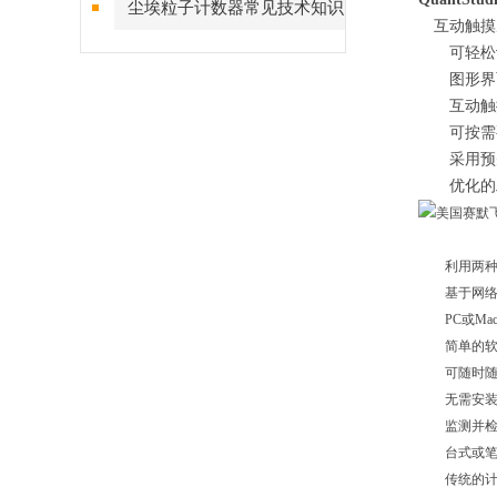
尘埃粒子计数器常见技术知识
互动触摸
点解答
可轻松识
图形界面可
互动触摸屏
可按需要
采用预先
优化的工
利用两种方
基于网络
PC或Ma
简单的软件
可随时随地
无需安装软
监测并检
台式或笔
传统的计