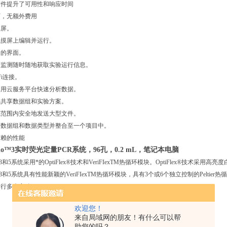
提升了可用性和响应时间
，无额外费用
屏。
屏上编辑并运行。
的界面。
测随时随地获取实验运行信息。
i连接。
云服务平台快速分析数据。
享数据组和实验方案。
围内安全地发送大型文件。
据组和数据类型并整合至一个项目中。
赖的性能
tudio™3实时荧光定量PCR系统，96孔，0.2 mL，笔记本电脑
udio®3和5系统采用*的OptiFlex®技术和VeriFIexTM热循环模块。OptiFlex
udio®3和5系统具有性能新颖的VeriFIexTM热循环模块，具有3个或6个独立控制的Pel
运行多个实验。
欢迎您！
来自局域网的朋友！有什么可以帮
助您的吗？