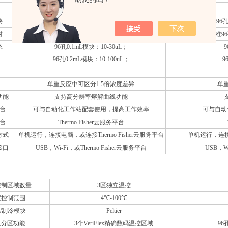
QuantStudio™ 3
块
标准96孔模块、快速96孔模块
标准96
材
标准96孔板、12×8联管、96×0.2ml单管
标准96
系
96孔0.1mL模块：10-30uL；
9
96孔0.2mL模块：10-100uL；
9
单重反应中可区分1.5倍浓度差异
单重
功能
支持高分辨率熔解曲线功能
台
可与自动化工作站配套使用，提高工作效率
可与自动
台
Thermo Fisher云服务平台
方式
单机运行，连接电脑，或连接Thermo Fisher云服务平台
单机运行，连接电
接口
USB，Wi-Fi，或Thermo Fisher云服务平台
USB，W
统
控制区域数量
3区独立温控
度控制范围
4℃-100℃
/制冷模块
Peltier
度分区功能
3个VeriFlex精确数码温控区域
96