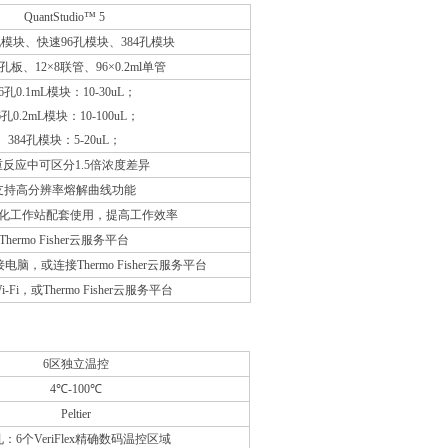
QuantStudio™ 5
孔模块、快速96孔模块、384孔模块
孔板、12×8联管、96×0.2ml单管
6孔0.1mL模块：10-30uL；
6孔0.2mL模块：10-100uL；
384孔模块：5-20uL；
反应中可区分1.5倍浓度差异
支持高分辨率熔解曲线功能
化工作站配套使用，提高工作效率
Thermo Fisher云服务平台
脑，或连接Thermo Fisher云服务平台
i-Fi，或Thermo Fisher云服务平台
6区独立温控
4℃-100℃
Peltier
孔：6个VeriFlex精确数码温控区域