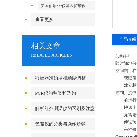
美国伯乐pcr仪基因扩增仪
查看更多
产品介绍
相关文章
RELATED ARTICLES
仅供科研
随时随地获
空间内，在
移液器准确度和精度调整
获取值得您
建立标准操
控制。提供
PCR仪的种类和选购
的运行速度
快速上手
解析红外测温仪的区别及注意
无需培训
事项
使试验
色差仪的分类与操作步骤
高性价比的
QuantS