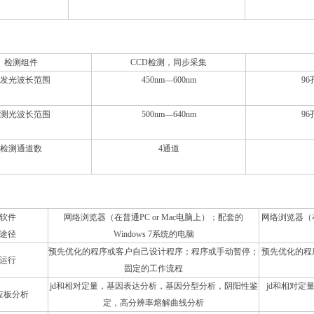
统
检测组件
CCD检测，同步采集
发光波长范围
450nm—600nm
96
测光波长范围
500nm—640nm
96
检测通道数
4通道
软件
网络浏览器（在普通PC or Mac电脑上）；配套的
网络浏览器（在普
途径
Windows 7系统的电脑
预先优化的程序或客户自己设计程序；程序或手动暂停；
预先优化的程
运行
固定的工作流程
jd和相对定量，基因表达分析，基因分型分析，阴阳性鉴
jd和相对
应板分析
定，高分辨率熔解曲线分析