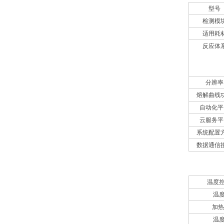
型号
检测模
适用耗
反应体
分辨率
熔解曲线
自动化平
云服务平
系统配置
数据通信
热循环系
温度
温
加热
温