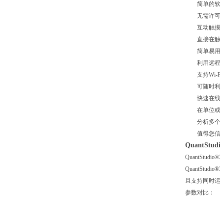
简单的软件
无需许可
互动触摸
直接在触摸
简单易用
利用远程监
支持Wi-F
可随时利用
快速在线共
在单位或范
分析多个数
值得您信
QuantS
QuantSt
QuantSt
且支持同时
参数对比：
性能