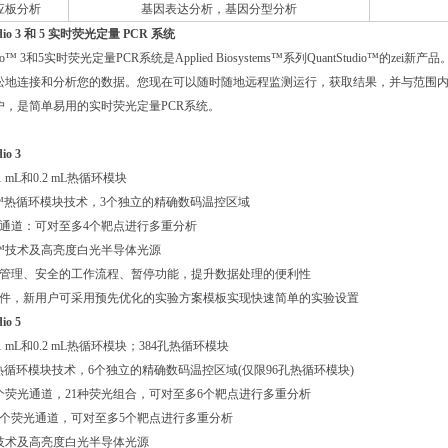
应板分析
基因表达分析，基因分型分析
udio 3 和 5 实时荧光定量 PCR 系统
udio™ 3和5实时荧光定量PCR系统是Applied Biosystems™系列QuantStudio™的ze
地连接和分析您的数据。您现在可以随时随地远程监测运行，获取结果，并与范围内同事进行
户，是简单易用的实时荧光定量PCR系统。
io 3
.1 mL和0.2 mL热循环模块
iFlex™热循环模块技术，3个独立的精确数码温控区域
光通道：可对至多4个靶点进行多重分析
Flex™技术及高亮度白光半导体光源
账户管理、安全的工作流程、暂停功能，提升数据处理的便利性
的软件，新用户可采用预先优化的实验方案模板实现快速简单的实验设置
io 5
0.1 mL和0.2 mL热循环模块；384孔热循环模块
iFlex热循环模块技术，6个独立的精确数码温控区域(仅限96孔热循环模块)
：6个荧光通道，21种荧光组合，可对至多6个靶点进行多重分析
孔：5个荧光通道，可对至多5个靶点进行多重分析
Flex技术及高亮度白光半导体光源