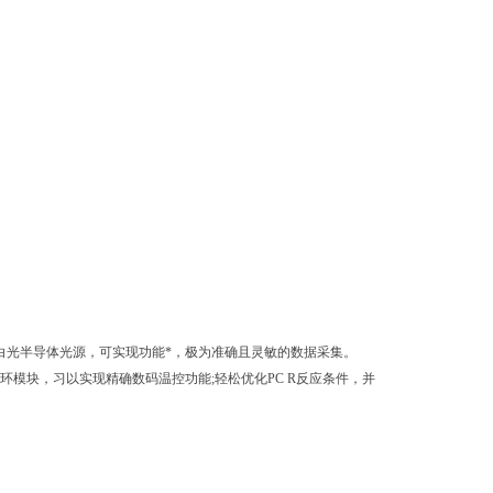
®技术采用高亮度白光半导体光源，可实现功能*，极为准确且灵敏的数据采集。
tier热循环模块，习以实现精确数码温控功能;轻松优化PC R反应条件，并