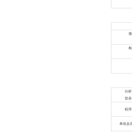
光学检测系
激
检
软件
分析
登录
程序
单块反