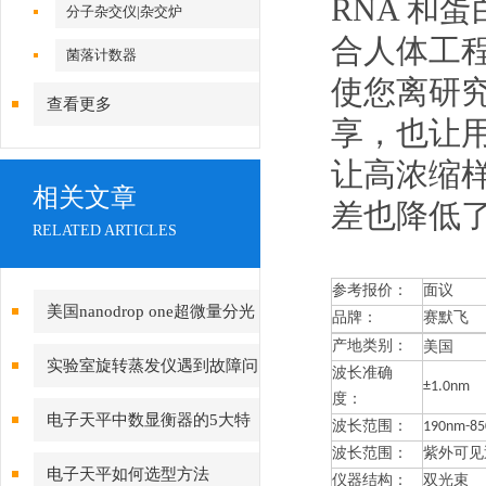
RNA 和
分子杂交仪|杂交炉
合人体工
菌落计数器
使您离研
查看更多
享，也让
让高浓缩
相关文章
差也降低
RELATED ARTICLES
参考报价：
面议
美国nanodrop one超微量分光
品牌：
赛默飞
产地类别：
美国
光度计使用方法
实验室旋转蒸发仪遇到故障问
波长准确
±1.0nm
度：
题该如何处理？
电子天平中数显衡器的5大特
波长范围：
190nm-8
波长范围：
紫外可见
点
电子天平如何选型方法
仪器结构：
双光束