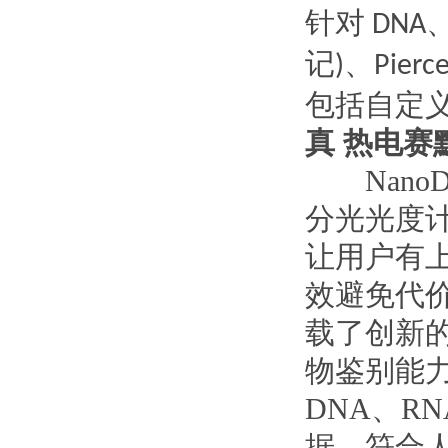
针对
DNA
记
、
)
Pierc
包括自定
真
热电赛默
NanoD
分光光度
让用户有上
效避免代
载了创新的
物鉴别能力
DNA、R
据。符合