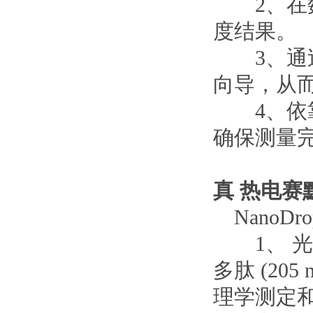
2、在数
度结果。
3、通过
向导，从
4、依靠
确保测量
真
热电赛默
NanoDro
1、 光谱
多肽 (205
理学测定和工