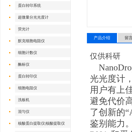
蛋白转印系统
超微量分光光度计
荧光计
产品介绍
留
默克细胞电阻仪
细胞计数仪
仅供科研
酶标仪
NanoD
光光度计
蛋白转印仪
用户有上佳
细胞电阻仪
避免代价
洗板机
了创新的“
混匀仪
鉴别能力。
核酸蛋白提取仪|核酸提取仪