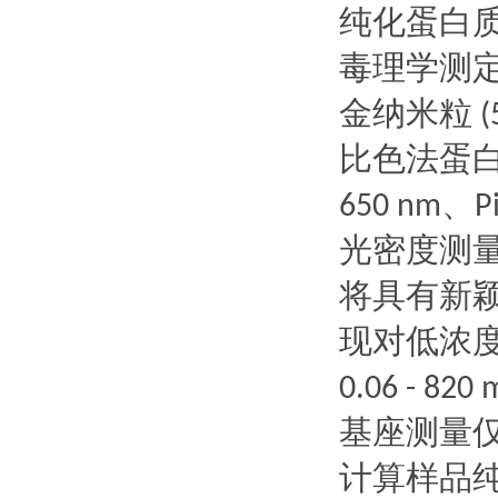
纯化蛋白
毒理学测
金纳米粒
(
比色法蛋
、
650 nm
P
光密度测
将具有
新
现对低浓
0.06 - 820
基座测量
计算样品